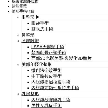
客製化臉部拉提
超能電漿
整形手術項目
眼整形 ▶
眼袋手術
雙眼皮手術
鼻整形
臉部雕塑
LSSA天鵝頸手術
顏面削骨正顎手術
面部3D光影美學-客製化3D墊片
臉部年輕化整形
微創法令紋手術
中下臉拉皮手術
內視鏡提眉拉皮手術
內視鏡前額七爪拉皮手術
乳房整形
內視鏡矽膠隆乳手術
男性女乳症手術