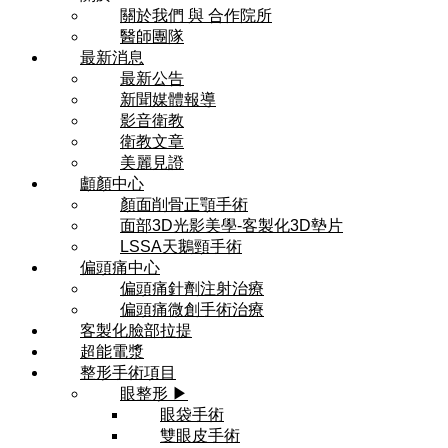
關於我們 與 合作院所
醫師團隊
最新消息
最新公告
新聞媒體報導
影音衛教
衛教文章
美麗見證
顱顏中心
顏面削骨正顎手術
面部3D光影美學-客製化3D墊片
LSSA天鵝頸手術
偏頭痛中心
偏頭痛針劑注射治療
偏頭痛微創手術治療
客製化臉部拉提
超能電漿
整形手術項目
眼整形 ▶
眼袋手術
雙眼皮手術