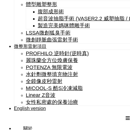
體型雕塑整形
腹部成形術
超音波抽脂手術 (VASER2.2 威塑抽脂 /
製造完美媽咪體雕手術
LSSA微創狐臭手術
微創靜脈曲張雷射手術
微整形雷射項目
PROFHILO 逆時針(逆時真)
麗珠蘭全方位煥膚保養
POTENZA 無限電波
水針劑微整填充物注射
全鏡像皮秒雷射
MICOOL-S 酷S冷凍減脂
Linear Z音波
女性私密處的保養治療
English version
關於