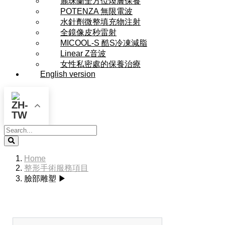
麗珠蘭全方位煥膚保養
POTENZA 無限電波
水針劑微整填充物注射
全鏡像皮秒雷射
MICOOL-S 酷S冷凍減脂
Linear Z音波
女性私密處的保養治療
English version
Search
Home
整形手術服務項目
臉部雕塑 ▶