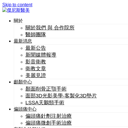
Skip to content
關於
關於我們 與 合作院所
醫師團隊
最新消息
最新公告
新聞媒體報導
影音衛教
衛教文章
美麗見證
顱顏中心
顏面削骨正顎手術
面部3D光影美學-客製化3D墊片
LSSA天鵝頸手術
偏頭痛中心
偏頭痛針劑注射治療
偏頭痛微創手術治療