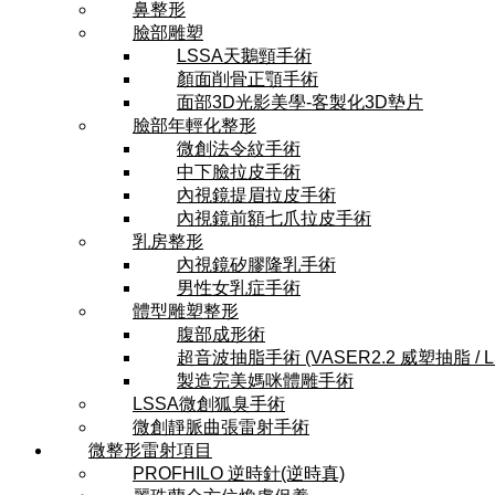
鼻整形
臉部雕塑
LSSA天鵝頸手術
顏面削骨正顎手術
面部3D光影美學-客製化3D墊片
臉部年輕化整形
微創法令紋手術
中下臉拉皮手術
內視鏡提眉拉皮手術
內視鏡前額七爪拉皮手術
乳房整形
內視鏡矽膠隆乳手術
男性女乳症手術
體型雕塑整形
腹部成形術
超音波抽脂手術 (VASER2.2 威塑抽脂 / 
製造完美媽咪體雕手術
LSSA微創狐臭手術
微創靜脈曲張雷射手術
微整形雷射項目
PROFHILO 逆時針(逆時真)