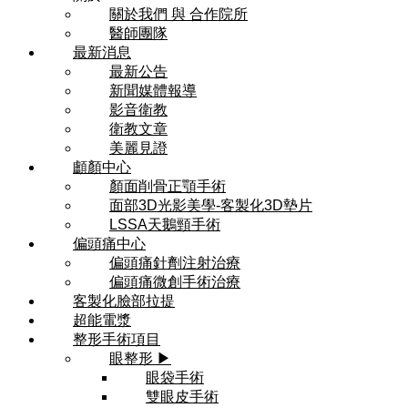
關於我們 與 合作院所
醫師團隊
最新消息
最新公告
新聞媒體報導
影音衛教
衛教文章
美麗見證
顱顏中心
顏面削骨正顎手術
面部3D光影美學-客製化3D墊片
LSSA天鵝頸手術
偏頭痛中心
偏頭痛針劑注射治療
偏頭痛微創手術治療
客製化臉部拉提
超能電漿
整形手術項目
眼整形 ▶
眼袋手術
雙眼皮手術