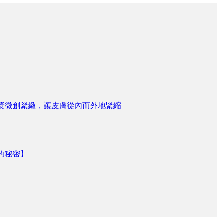
漿微創緊緻，讓皮膚從內而外地緊縮
的秘密】