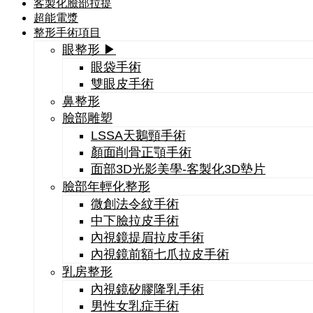
客製化臉部拉提
超能電漿
整形手術項目
眼整形 ▶
眼袋手術
雙眼皮手術
鼻整形
臉部雕塑
LSSA天鵝頸手術
顏面削骨正顎手術
面部3D光影美學-客製化3D墊片
臉部年輕化整形
微創法令紋手術
中下臉拉皮手術
內視鏡提眉拉皮手術
內視鏡前額七爪拉皮手術
乳房整形
內視鏡矽膠隆乳手術
男性女乳症手術