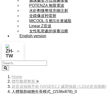
麗珠蘭全方位煥膚保養
POTENZA 無限電波
水針劑微整填充物注射
全鏡像皮秒雷射
MICOOL-S 酷S冷凍減脂
Linear Z音波
女性私密處的保養治療
English version
Search
Home
體型雕塑整形 ▶
超音波抽脂手術 (VASER2.2 威塑抽脂 / LSSA音浪脂雕)
人體脂肪細胞生長模式_(1536x878)_0