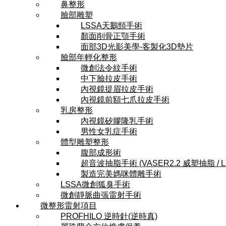
鼻整形
臉部雕塑
LSSA天鵝頸手術
顏面削骨正顎手術
面部3D光影美學-客製化3D墊片
臉部年輕化整形
微創法令紋手術
中下臉拉皮手術
內視鏡提眉拉皮手術
內視鏡前額七爪拉皮手術
乳房整形
內視鏡矽膠隆乳手術
男性女乳症手術
體型雕塑整形
腹部成形術
超音波抽脂手術 (VASER2.2 威塑抽脂 / 
製造完美媽咪體雕手術
LSSA微創狐臭手術
微創靜脈曲張雷射手術
微整形雷射項目
PROFHILO 逆時針(逆時真)