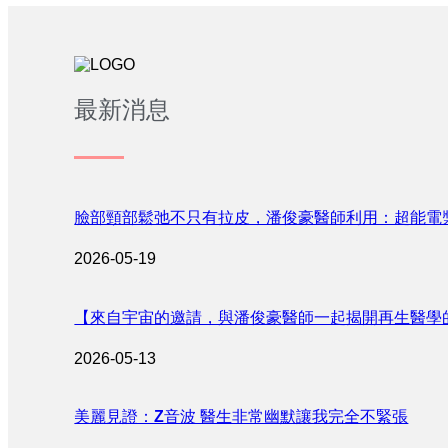
最新消息
臉部頸部鬆弛不只有拉皮，潘俊豪醫師利用：超能電
2026-05-19
【來自宇宙的邀請，與潘俊豪醫師一起揭開再生醫學
2026-05-13
美麗見證：Z音波 醫生非常幽默讓我完全不緊張