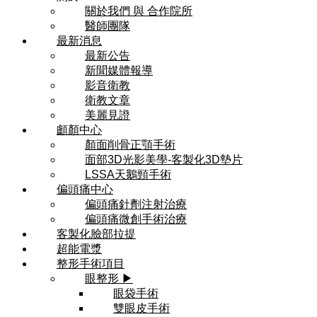
關於我們 與 合作院所
醫師團隊
最新消息
最新公告
新聞媒體報導
影音衛教
衛教文章
美麗見證
顱顏中心
顏面削骨正顎手術
面部3D光影美學-客製化3D墊片
LSSA天鵝頸手術
偏頭痛中心
偏頭痛針劑注射治療
偏頭痛微創手術治療
客製化臉部拉提
超能電漿
整形手術項目
眼整形 ▶
眼袋手術
雙眼皮手術