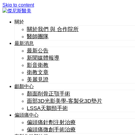
Skip to content
關於
關於我們 與 合作院所
醫師團隊
最新消息
最新公告
新聞媒體報導
影音衛教
衛教文章
美麗見證
顱顏中心
顏面削骨正顎手術
面部3D光影美學-客製化3D墊片
LSSA天鵝頸手術
偏頭痛中心
偏頭痛針劑注射治療
偏頭痛微創手術治療