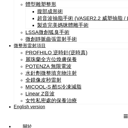
體型雕塑整形
腹部成形術
超音波抽脂手術 (VASER2.2 威塑抽脂 /
製造完美媽咪體雕手術
LSSA微創狐臭手術
微創靜脈曲張雷射手術
微整形雷射項目
PROFHILO 逆時針(逆時真)
麗珠蘭全方位煥膚保養
POTENZA 無限電波
水針劑微整填充物注射
全鏡像皮秒雷射
MICOOL-S 酷S冷凍減脂
Linear Z音波
女性私密處的保養治療
English version
關於