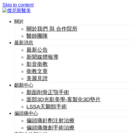
Skip to content
關於
關於我們 與 合作院所
醫師團隊
最新消息
最新公告
新聞媒體報導
影音衛教
衛教文章
美麗見證
顱顏中心
顏面削骨正顎手術
面部3D光影美學-客製化3D墊片
LSSA天鵝頸手術
偏頭痛中心
偏頭痛針劑注射治療
偏頭痛微創手術治療