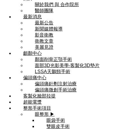
關於我們 與 合作院所
醫師團隊
最新消息
最新公告
新聞媒體報導
影音衛教
衛教文章
美麗見證
顱顏中心
顏面削骨正顎手術
面部3D光影美學-客製化3D墊片
LSSA天鵝頸手術
偏頭痛中心
偏頭痛針劑注射治療
偏頭痛微創手術治療
客製化臉部拉提
超能電漿
整形手術項目
眼整形 ▶
眼袋手術
雙眼皮手術