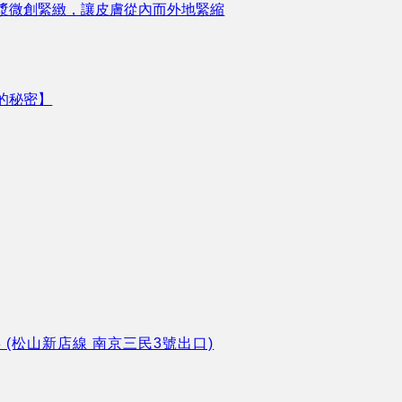
漿微創緊緻，讓皮膚從內而外地緊縮
的秘密】
8 (松山新店線 南京三民3號出口)