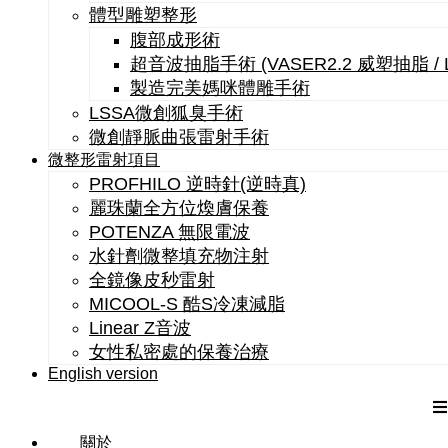
體型雕塑整形
腹部成形術
超音波抽脂手術 (VASER2.2 威塑抽脂 /
製造完美媽咪體雕手術
LSSA微創狐臭手術
微創靜脈曲張雷射手術
微整形雷射項目
PROFHILO 逆時針(逆時真)
麗珠蘭全方位煥膚保養
POTENZA 無限電波
水針劑微整填充物注射
全鏡像皮秒雷射
MICOOL-S 酷S冷凍減脂
Linear Z音波
女性私密處的保養治療
English version
關於