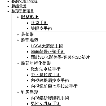
客製化臉部拉提
超能電漿
整形手術項目
眼整形 ▶
眼袋手術
雙眼皮手術
鼻整形
臉部雕塑
LSSA天鵝頸手術
顏面削骨正顎手術
面部3D光影美學-客製化3D墊片
臉部年輕化整形
微創法令紋手術
中下臉拉皮手術
內視鏡提眉拉皮手術
內視鏡前額七爪拉皮手術
乳房整形
內視鏡矽膠隆乳手術
男性女乳症手術