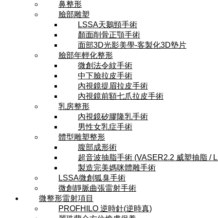
鼻整形
臉部雕塑
LSSA天鵝頸手術
顏面削骨正顎手術
面部3D光影美學-客製化3D墊片
臉部年輕化整形
微創法令紋手術
中下臉拉皮手術
內視鏡提眉拉皮手術
內視鏡前額七爪拉皮手術
乳房整形
內視鏡矽膠隆乳手術
男性女乳症手術
體型雕塑整形
腹部成形術
超音波抽脂手術 (VASER2.2 威塑抽脂 / 
製造完美媽咪體雕手術
LSSA微創狐臭手術
微創靜脈曲張雷射手術
微整形雷射項目
PROFHILO 逆時針(逆時真)