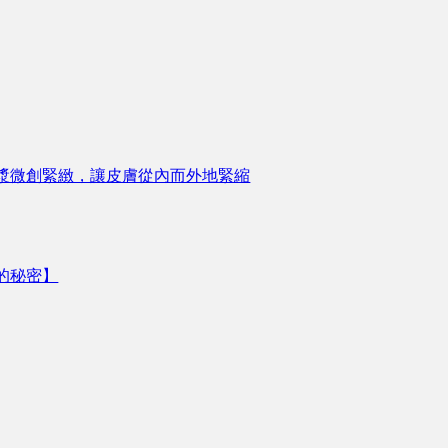
漿微創緊緻，讓皮膚從內而外地緊縮
的秘密】