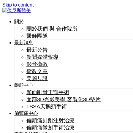
Skip to content
關於
關於我們 與 合作院所
醫師團隊
最新消息
最新公告
新聞媒體報導
影音衛教
衛教文章
美麗見證
顱顏中心
顏面削骨正顎手術
面部3D光影美學-客製化3D墊片
LSSA天鵝頸手術
偏頭痛中心
偏頭痛針劑注射治療
偏頭痛微創手術治療