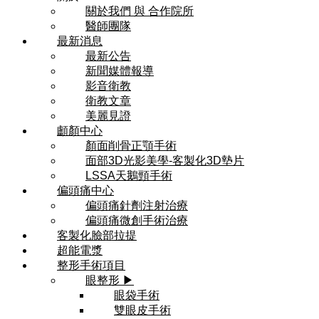
關於我們 與 合作院所
醫師團隊
最新消息
最新公告
新聞媒體報導
影音衛教
衛教文章
美麗見證
顱顏中心
顏面削骨正顎手術
面部3D光影美學-客製化3D墊片
LSSA天鵝頸手術
偏頭痛中心
偏頭痛針劑注射治療
偏頭痛微創手術治療
客製化臉部拉提
超能電漿
整形手術項目
眼整形 ▶
眼袋手術
雙眼皮手術