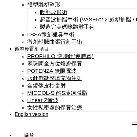
體型雕塑整形
腹部成形術
超音波抽脂手術 (VASER2.2 威塑抽脂 /
製造完美媽咪體雕手術
LSSA微創狐臭手術
微創靜脈曲張雷射手術
微整形雷射項目
PROFHILO 逆時針(逆時真)
麗珠蘭全方位煥膚保養
POTENZA 無限電波
水針劑微整填充物注射
全鏡像皮秒雷射
MICOOL-S 酷S冷凍減脂
Linear Z音波
女性私密處的保養治療
English version
關於