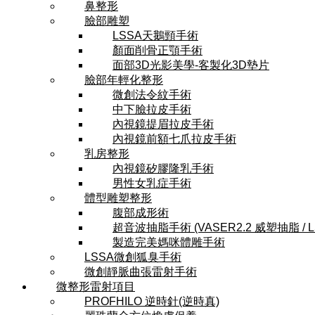
鼻整形
臉部雕塑
LSSA天鵝頸手術
顏面削骨正顎手術
面部3D光影美學-客製化3D墊片
臉部年輕化整形
微創法令紋手術
中下臉拉皮手術
內視鏡提眉拉皮手術
內視鏡前額七爪拉皮手術
乳房整形
內視鏡矽膠隆乳手術
男性女乳症手術
體型雕塑整形
腹部成形術
超音波抽脂手術 (VASER2.2 威塑抽脂 / 
製造完美媽咪體雕手術
LSSA微創狐臭手術
微創靜脈曲張雷射手術
微整形雷射項目
PROFHILO 逆時針(逆時真)