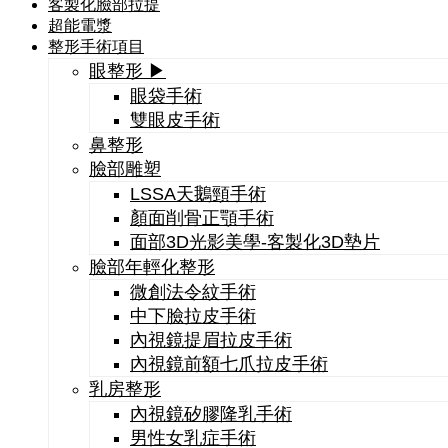
客製化臉部拉提
超能電漿
整形手術項目
眼整形 ▶
眼袋手術
雙眼皮手術
鼻整形
臉部雕塑
LSSA天鵝頸手術
顏面削骨正顎手術
面部3D光影美學-客製化3D墊片
臉部年輕化整形
微創法令紋手術
中下臉拉皮手術
內視鏡提眉拉皮手術
內視鏡前額七爪拉皮手術
乳房整形
內視鏡矽膠隆乳手術
男性女乳症手術