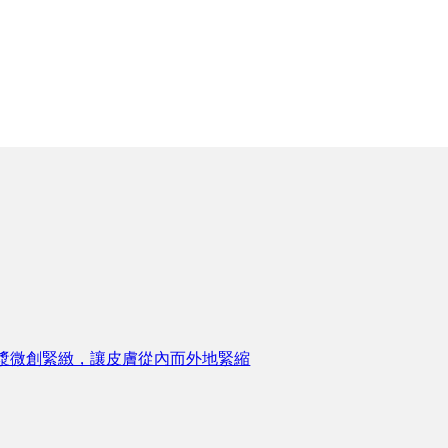
漿微創緊緻，讓皮膚從內而外地緊縮