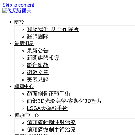
Skip to content
關於
關於我們 與 合作院所
醫師團隊
最新消息
最新公告
新聞媒體報導
影音衛教
衛教文章
美麗見證
顱顏中心
顏面削骨正顎手術
面部3D光影美學-客製化3D墊片
LSSA天鵝頸手術
偏頭痛中心
偏頭痛針劑注射治療
偏頭痛微創手術治療