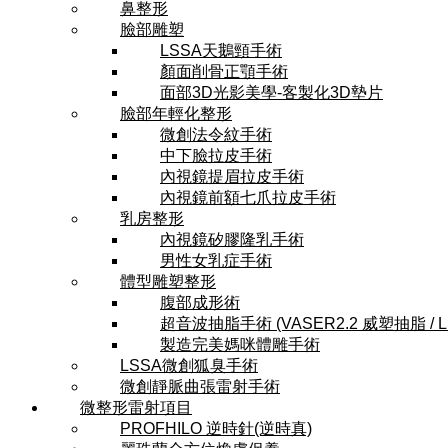
鼻整形
臉部雕塑
LSSA天鵝頸手術
顏面削骨正顎手術
面部3D光影美學-客製化3D墊片
臉部年輕化整形
微創法令紋手術
中下臉拉皮手術
內視鏡提眉拉皮手術
內視鏡前額七爪拉皮手術
乳房整形
內視鏡矽膠隆乳手術
男性女乳症手術
體型雕塑整形
腹部成形術
超音波抽脂手術 (VASER2.2 威塑抽脂 / 
製造完美媽咪體雕手術
LSSA微創狐臭手術
微創靜脈曲張雷射手術
微整形雷射項目
PROFHILO 逆時針(逆時真)