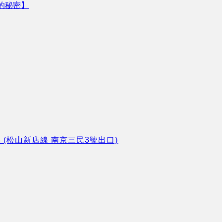
的秘密】
8 (松山新店線 南京三民3號出口)