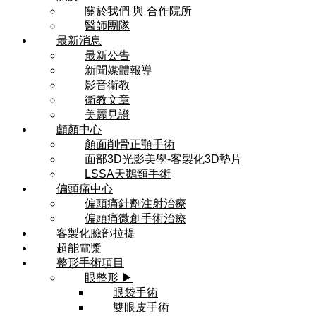
關於我們 與 合作院所
醫師團隊
最新消息
最新公告
新聞媒體報導
影音衛教
衛教文章
美麗見證
顱顏中心
顏面削骨正顎手術
面部3D光影美學-客製化3D墊片
LSSA天鵝頸手術
偏頭痛中心
偏頭痛針劑注射治療
偏頭痛微創手術治療
客製化臉部拉提
超能電漿
整形手術項目
眼整形 ▶
眼袋手術
雙眼皮手術