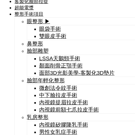
客製化臉部拉提
超能電漿
整形手術項目
眼整形 ▶
眼袋手術
雙眼皮手術
鼻整形
臉部雕塑
LSSA天鵝頸手術
顏面削骨正顎手術
面部3D光影美學-客製化3D墊片
臉部年輕化整形
微創法令紋手術
中下臉拉皮手術
內視鏡提眉拉皮手術
內視鏡前額七爪拉皮手術
乳房整形
內視鏡矽膠隆乳手術
男性女乳症手術