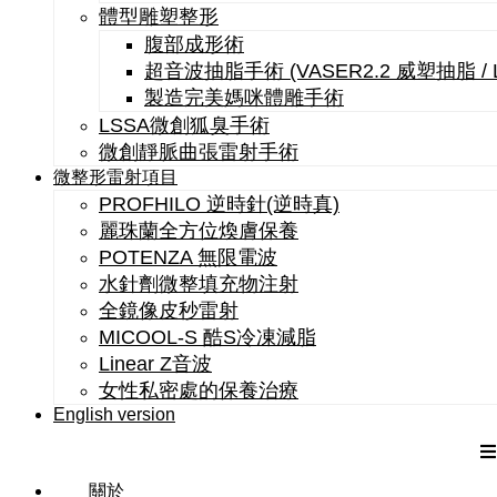
體型雕塑整形
腹部成形術
超音波抽脂手術 (VASER2.2 威塑抽脂 /
製造完美媽咪體雕手術
LSSA微創狐臭手術
微創靜脈曲張雷射手術
微整形雷射項目
PROFHILO 逆時針(逆時真)
麗珠蘭全方位煥膚保養
POTENZA 無限電波
水針劑微整填充物注射
全鏡像皮秒雷射
MICOOL-S 酷S冷凍減脂
Linear Z音波
女性私密處的保養治療
English version
關於