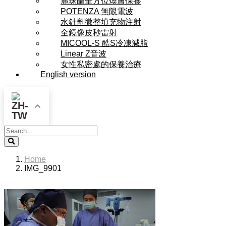
麗珠蘭全方位煥膚保養
POTENZA 無限電波
水針劑微整填充物注射
全鏡像皮秒雷射
MICOOL-S 酷S冷凍減脂
Linear Z音波
女性私密處的保養治療
English version
Search
Home
IMG_9901