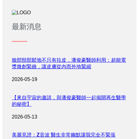
最新消息
臉部頸部鬆弛不只有拉皮，潘俊豪醫師利用：超能電
漿微創緊緻，讓皮膚從內而外地緊縮
2026-05-19
【來自宇宙的邀請，與潘俊豪醫師一起揭開再生醫學
的秘密】
2026-05-13
美麗見證：Z音波 醫生非常幽默讓我完全不緊張