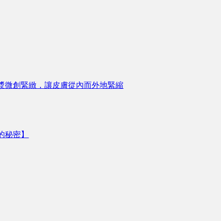
漿微創緊緻，讓皮膚從內而外地緊縮
的秘密】