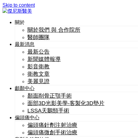
Skip to content
關於
關於我們 與 合作院所
醫師團隊
最新消息
最新公告
新聞媒體報導
影音衛教
衛教文章
美麗見證
顱顏中心
顏面削骨正顎手術
面部3D光影美學-客製化3D墊片
LSSA天鵝頸手術
偏頭痛中心
偏頭痛針劑注射治療
偏頭痛微創手術治療