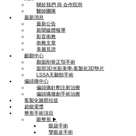
關於我們 與 合作院所
醫師團隊
最新消息
最新公告
新聞媒體報導
影音衛教
衛教文章
美麗見證
顱顏中心
顏面削骨正顎手術
面部3D光影美學-客製化3D墊片
LSSA天鵝頸手術
偏頭痛中心
偏頭痛針劑注射治療
偏頭痛微創手術治療
客製化臉部拉提
超能電漿
整形手術項目
眼整形 ▶
眼袋手術
雙眼皮手術