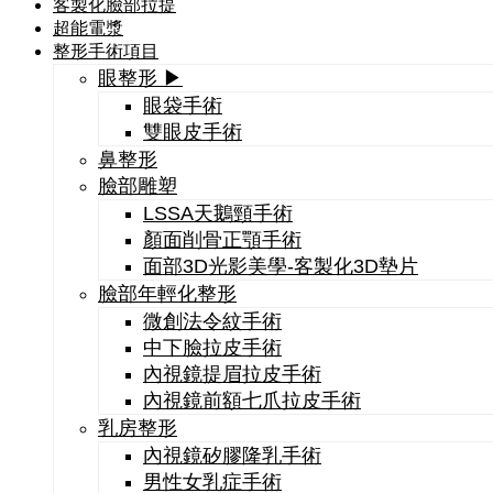
客製化臉部拉提
超能電漿
整形手術項目
眼整形 ▶
眼袋手術
雙眼皮手術
鼻整形
臉部雕塑
LSSA天鵝頸手術
顏面削骨正顎手術
面部3D光影美學-客製化3D墊片
臉部年輕化整形
微創法令紋手術
中下臉拉皮手術
內視鏡提眉拉皮手術
內視鏡前額七爪拉皮手術
乳房整形
內視鏡矽膠隆乳手術
男性女乳症手術