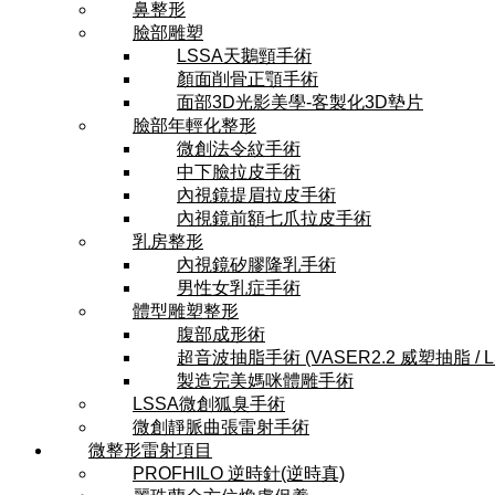
鼻整形
臉部雕塑
LSSA天鵝頸手術
顏面削骨正顎手術
面部3D光影美學-客製化3D墊片
臉部年輕化整形
微創法令紋手術
中下臉拉皮手術
內視鏡提眉拉皮手術
內視鏡前額七爪拉皮手術
乳房整形
內視鏡矽膠隆乳手術
男性女乳症手術
體型雕塑整形
腹部成形術
超音波抽脂手術 (VASER2.2 威塑抽脂 / 
製造完美媽咪體雕手術
LSSA微創狐臭手術
微創靜脈曲張雷射手術
微整形雷射項目
PROFHILO 逆時針(逆時真)