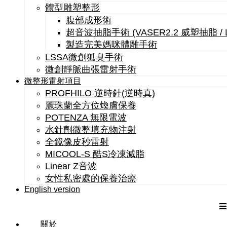
體型雕塑整形
腹部成形術
超音波抽脂手術 (VASER2.2 威塑抽脂 /
製造完美媽咪體雕手術
LSSA微創狐臭手術
微創靜脈曲張雷射手術
微整形雷射項目
PROFHILO 逆時針(逆時真)
麗珠蘭全方位煥膚保養
POTENZA 無限電波
水針劑微整填充物注射
全鏡像皮秒雷射
MICOOL-S 酷S冷凍減脂
Linear Z音波
女性私密處的保養治療
English version
關於