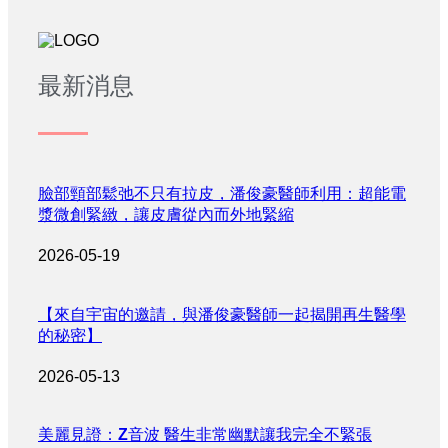
最新消息
臉部頸部鬆弛不只有拉皮，潘俊豪醫師利用：超能電
漿微創緊緻，讓皮膚從內而外地緊縮
2026-05-19
【來自宇宙的邀請，與潘俊豪醫師一起揭開再生醫學
的秘密】
2026-05-13
美麗見證：Z音波 醫生非常幽默讓我完全不緊張