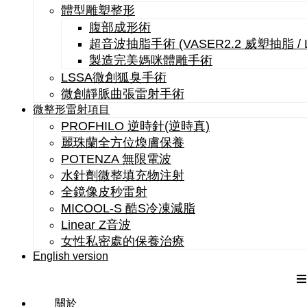
體型雕塑整形
腹部成形術
超音波抽脂手術 (VASER2.2 威塑抽脂 /
製造完美媽咪體雕手術
LSSA微創狐臭手術
微創靜脈曲張雷射手術
微整形雷射項目
PROFHILO 逆時針(逆時真)
麗珠蘭全方位煥膚保養
POTENZA 無限電波
水針劑微整填充物注射
全鏡像皮秒雷射
MICOOL-S 酷S冷凍減脂
Linear Z音波
女性私密處的保養治療
English version
關於