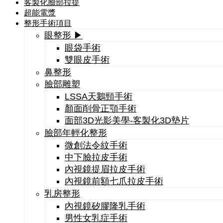
客製化臉部拉提
超能電漿
整形手術項目
眼整形 ▶
眼袋手術
雙眼皮手術
鼻整形
臉部雕塑
LSSA天鵝頸手術
顏面削骨正顎手術
面部3D光影美學-客製化3D墊片
臉部年輕化整形
微創法令紋手術
中下臉拉皮手術
內視鏡提眉拉皮手術
內視鏡前額七爪拉皮手術
乳房整形
內視鏡矽膠隆乳手術
男性女乳症手術