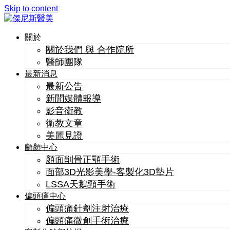
Skip to content
關於
關於我們 與 合作院所
醫師團隊
最新消息
最新公告
新聞媒體報導
影音衛教
衛教文章
美麗見證
顱顏中心
顏面削骨正顎手術
面部3D光影美學-客製化3D墊片
LSSA天鵝頸手術
偏頭痛中心
偏頭痛針劑注射治療
偏頭痛微創手術治療