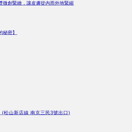
漿微創緊緻，讓皮膚從內而外地緊縮
的秘密】
8 (松山新店線 南京三民3號出口)