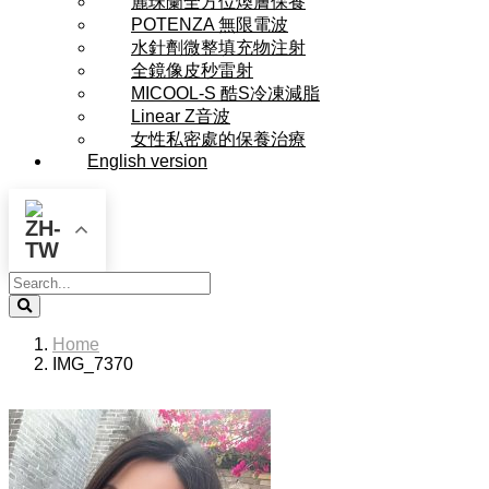
麗珠蘭全方位煥膚保養
POTENZA 無限電波
水針劑微整填充物注射
全鏡像皮秒雷射
MICOOL-S 酷S冷凍減脂
Linear Z音波
女性私密處的保養治療
English version
Search
Home
IMG_7370