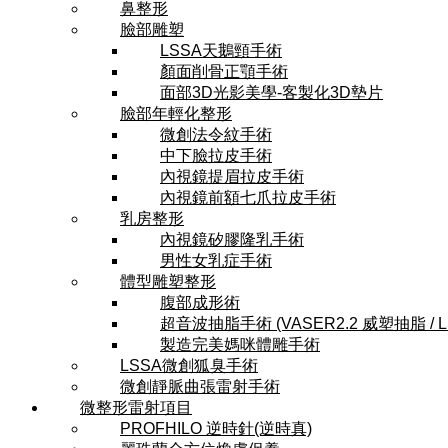
鼻整形
臉部雕塑
LSSA天鵝頸手術
顏面削骨正顎手術
面部3D光影美學-客製化3D墊片
臉部年輕化整形
微創法令紋手術
中下臉拉皮手術
內視鏡提眉拉皮手術
內視鏡前額七爪拉皮手術
乳房整形
內視鏡矽膠隆乳手術
男性女乳症手術
體型雕塑整形
腹部成形術
超音波抽脂手術 (VASER2.2 威塑抽脂 / 
製造完美媽咪體雕手術
LSSA微創狐臭手術
微創靜脈曲張雷射手術
微整形雷射項目
PROFHILO 逆時針(逆時真)