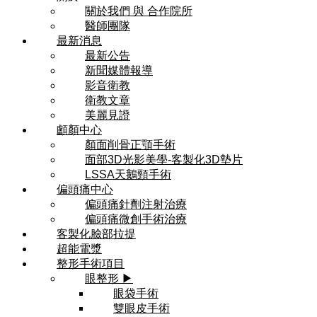
關於我們 與 合作院所
醫師團隊
最新消息
最新公告
新聞媒體報導
影音衛教
衛教文章
美麗見證
顱顏中心
顏面削骨正顎手術
面部3D光影美學-客製化3D墊片
LSSA天鵝頸手術
偏頭痛中心
偏頭痛針劑注射治療
偏頭痛微創手術治療
客製化臉部拉提
超能電漿
整形手術項目
眼整形 ▶
眼袋手術
雙眼皮手術