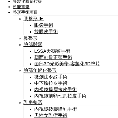
客製化臉部拉提
超能電漿
整形手術項目
眼整形 ▶
眼袋手術
雙眼皮手術
鼻整形
臉部雕塑
LSSA天鵝頸手術
顏面削骨正顎手術
面部3D光影美學-客製化3D墊片
臉部年輕化整形
微創法令紋手術
中下臉拉皮手術
內視鏡提眉拉皮手術
內視鏡前額七爪拉皮手術
乳房整形
內視鏡矽膠隆乳手術
男性女乳症手術