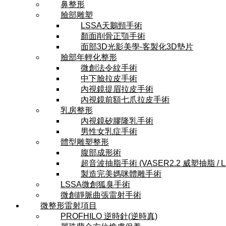
鼻整形
臉部雕塑
LSSA天鵝頸手術
顏面削骨正顎手術
面部3D光影美學-客製化3D墊片
臉部年輕化整形
微創法令紋手術
中下臉拉皮手術
內視鏡提眉拉皮手術
內視鏡前額七爪拉皮手術
乳房整形
內視鏡矽膠隆乳手術
男性女乳症手術
體型雕塑整形
腹部成形術
超音波抽脂手術 (VASER2.2 威塑抽脂 / 
製造完美媽咪體雕手術
LSSA微創狐臭手術
微創靜脈曲張雷射手術
微整形雷射項目
PROFHILO 逆時針(逆時真)