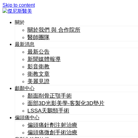
Skip to content
關於
關於我們 與 合作院所
醫師團隊
最新消息
最新公告
新聞媒體報導
影音衛教
衛教文章
美麗見證
顱顏中心
顏面削骨正顎手術
面部3D光影美學-客製化3D墊片
LSSA天鵝頸手術
偏頭痛中心
偏頭痛針劑注射治療
偏頭痛微創手術治療