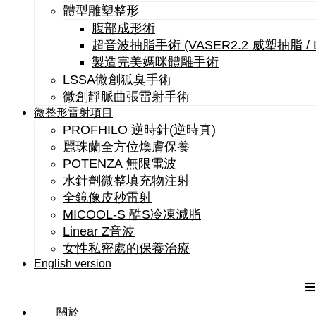
體型雕塑整形
腹部成形術
超音波抽脂手術 (VASER2.2 威塑抽脂 /
製造完美媽咪體雕手術
LSSA微創狐臭手術
微創靜脈曲張雷射手術
微整形雷射項目
PROFHILO 逆時針(逆時真)
麗珠蘭全方位煥膚保養
POTENZA 無限電波
水針劑微整填充物注射
全鏡像皮秒雷射
MICOOL-S 酷S冷凍減脂
Linear Z音波
女性私密處的保養治療
English version
關於