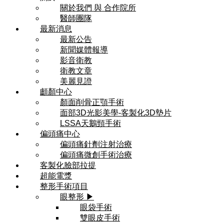
關於我們 與 合作院所
醫師團隊
最新消息
最新公告
新聞媒體報導
影音衛教
衛教文章
美麗見證
顱顏中心
顏面削骨正顎手術
面部3D光影美學-客製化3D墊片
LSSA天鵝頸手術
偏頭痛中心
偏頭痛針劑注射治療
偏頭痛微創手術治療
客製化臉部拉提
超能電漿
整形手術項目
眼整形 ▶
眼袋手術
雙眼皮手術