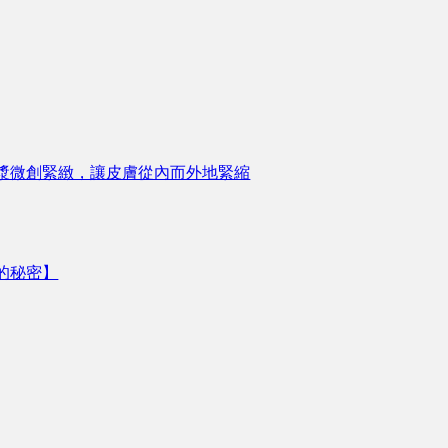
漿微創緊緻，讓皮膚從內而外地緊縮
的秘密】