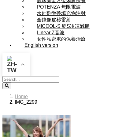
麗珠蘭全方位煥膚保養
POTENZA 無限電波
水針劑微整填充物注射
全鏡像皮秒雷射
MICOOL-S 酷S冷凍減脂
Linear Z音波
女性私密處的保養治療
English version
Search
Home
IMG_2299