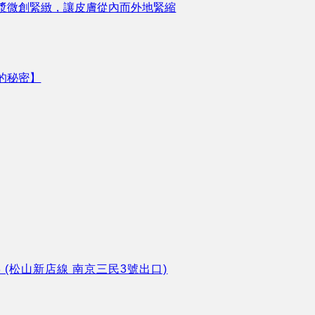
漿微創緊緻，讓皮膚從內而外地緊縮
的秘密】
8 (松山新店線 南京三民3號出口)