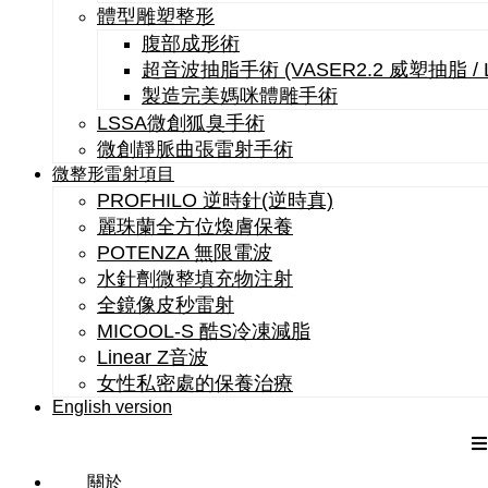
體型雕塑整形
腹部成形術
超音波抽脂手術 (VASER2.2 威塑抽脂 /
製造完美媽咪體雕手術
LSSA微創狐臭手術
微創靜脈曲張雷射手術
微整形雷射項目
PROFHILO 逆時針(逆時真)
麗珠蘭全方位煥膚保養
POTENZA 無限電波
水針劑微整填充物注射
全鏡像皮秒雷射
MICOOL-S 酷S冷凍減脂
Linear Z音波
女性私密處的保養治療
English version
關於