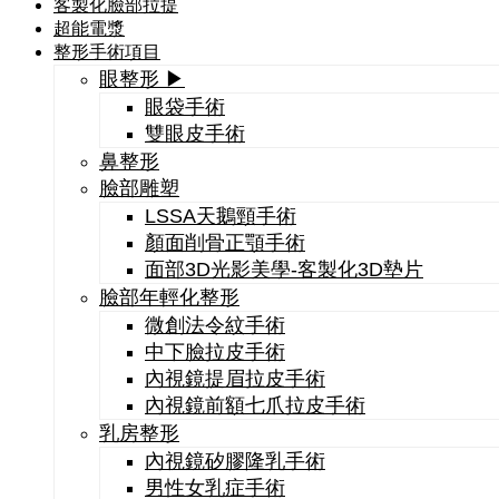
客製化臉部拉提
超能電漿
整形手術項目
眼整形 ▶
眼袋手術
雙眼皮手術
鼻整形
臉部雕塑
LSSA天鵝頸手術
顏面削骨正顎手術
面部3D光影美學-客製化3D墊片
臉部年輕化整形
微創法令紋手術
中下臉拉皮手術
內視鏡提眉拉皮手術
內視鏡前額七爪拉皮手術
乳房整形
內視鏡矽膠隆乳手術
男性女乳症手術