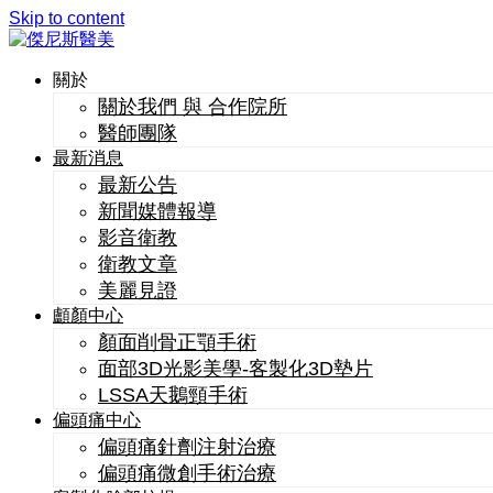
Skip to content
關於
關於我們 與 合作院所
醫師團隊
最新消息
最新公告
新聞媒體報導
影音衛教
衛教文章
美麗見證
顱顏中心
顏面削骨正顎手術
面部3D光影美學-客製化3D墊片
LSSA天鵝頸手術
偏頭痛中心
偏頭痛針劑注射治療
偏頭痛微創手術治療