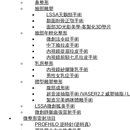
鼻整形
臉部雕塑
LSSA天鵝頸手術
顏面削骨正顎手術
面部3D光影美學-客製化3D墊片
臉部年輕化整形
微創法令紋手術
中下臉拉皮手術
內視鏡提眉拉皮手術
內視鏡前額七爪拉皮手術
乳房整形
內視鏡矽膠隆乳手術
男性女乳症手術
體型雕塑整形
腹部成形術
超音波抽脂手術 (VASER2.2 威塑抽脂 / 
製造完美媽咪體雕手術
LSSA微創狐臭手術
微創靜脈曲張雷射手術
微整形雷射項目
PROFHILO 逆時針(逆時真)