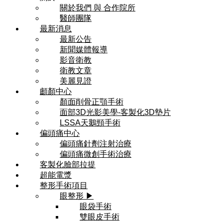
關於我們 與 合作院所
醫師團隊
最新消息
最新公告
新聞媒體報導
影音衛教
衛教文章
美麗見證
顱顏中心
顏面削骨正顎手術
面部3D光影美學-客製化3D墊片
LSSA天鵝頸手術
偏頭痛中心
偏頭痛針劑注射治療
偏頭痛微創手術治療
客製化臉部拉提
超能電漿
整形手術項目
眼整形 ▶
眼袋手術
雙眼皮手術