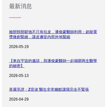
最新消息
臉部頸部鬆弛不只有拉皮，潘俊豪醫師利用：超能電
漿微創緊緻，讓皮膚從內而外地緊縮
2026-05-19
【來自宇宙的邀請，與潘俊豪醫師一起揭開再生醫學
的秘密】
2026-05-13
美麗見證：Z音波 醫生非常幽默讓我完全不緊張
2026-04-29