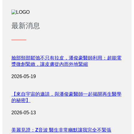
最新消息
臉部頸部鬆弛不只有拉皮，潘俊豪醫師利用：超能電
漿微創緊緻，讓皮膚從內而外地緊縮
2026-05-19
【來自宇宙的邀請，與潘俊豪醫師一起揭開再生醫學
的秘密】
2026-05-13
美麗見證：Z音波 醫生非常幽默讓我完全不緊張