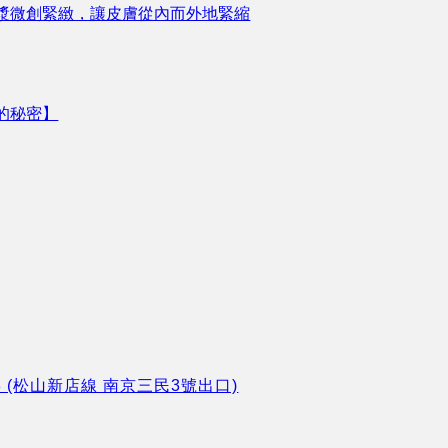
漿微創緊緻，讓皮膚從內而外地緊縮
的秘密】
8 (松山新店線 南京三民3號出口)