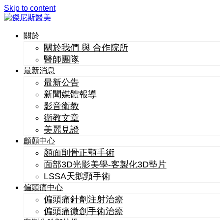
Skip to content
關於
關於我們 與 合作院所
醫師團隊
最新消息
最新公告
新聞媒體報導
影音衛教
衛教文章
美麗見證
顱顏中心
顏面削骨正顎手術
面部3D光影美學-客製化3D墊片
LSSA天鵝頸手術
偏頭痛中心
偏頭痛針劑注射治療
偏頭痛微創手術治療