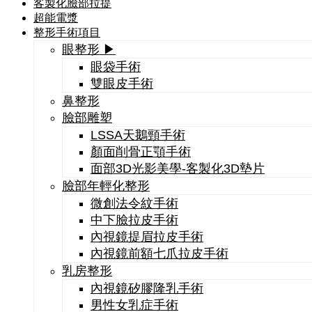
客製化臉部拉提
超能電漿
整形手術項目
眼整形 ▶
眼袋手術
雙眼皮手術
鼻整形
臉部雕塑
LSSA天鵝頸手術
顏面削骨正顎手術
面部3D光影美學-客製化3D墊片
臉部年輕化整形
微創法令紋手術
中下臉拉皮手術
內視鏡提眉拉皮手術
內視鏡前額七爪拉皮手術
乳房整形
內視鏡矽膠隆乳手術
男性女乳症手術