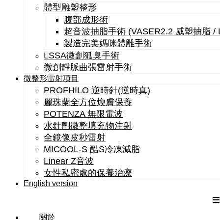
體型雕塑整形
腹部成形術
超音波抽脂手術 (VASER2.2 威塑抽脂 /
製造完美媽咪體雕手術
LSSA微創狐臭手術
微創靜脈曲張雷射手術
微整形雷射項目
PROFHILO 逆時針(逆時真)
麗珠蘭全方位煥膚保養
POTENZA 無限電波
水針劑微整填充物注射
全鏡像皮秒雷射
MICOOL-S 酷S冷凍減脂
Linear Z音波
女性私密處的保養治療
English version
關於