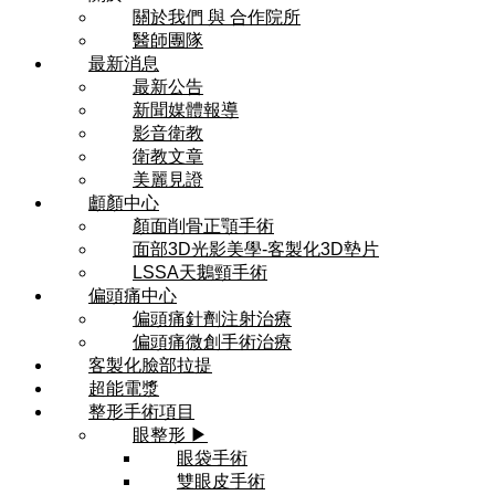
關於我們 與 合作院所
醫師團隊
最新消息
最新公告
新聞媒體報導
影音衛教
衛教文章
美麗見證
顱顏中心
顏面削骨正顎手術
面部3D光影美學-客製化3D墊片
LSSA天鵝頸手術
偏頭痛中心
偏頭痛針劑注射治療
偏頭痛微創手術治療
客製化臉部拉提
超能電漿
整形手術項目
眼整形 ▶
眼袋手術
雙眼皮手術