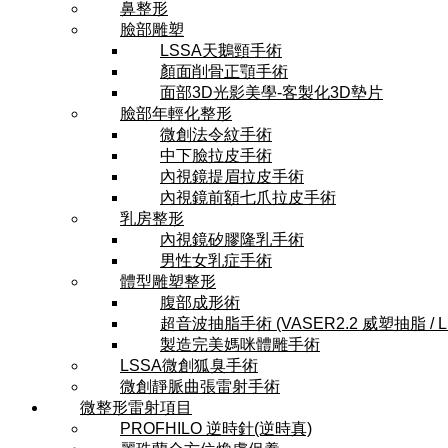
鼻整形
臉部雕塑
LSSA天鵝頸手術
顏面削骨正顎手術
面部3D光影美學-客製化3D墊片
臉部年輕化整形
微創法令紋手術
中下臉拉皮手術
內視鏡提眉拉皮手術
內視鏡前額七爪拉皮手術
乳房整形
內視鏡矽膠隆乳手術
男性女乳症手術
體型雕塑整形
腹部成形術
超音波抽脂手術 (VASER2.2 威塑抽脂 / 
製造完美媽咪體雕手術
LSSA微創狐臭手術
微創靜脈曲張雷射手術
微整形雷射項目
PROFHILO 逆時針(逆時真)