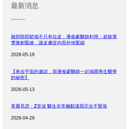
最新消息
臉部頸部鬆弛不只有拉皮，潘俊豪醫師利用：超能電
漿微創緊緻，讓皮膚從內而外地緊縮
2026-05-19
【來自宇宙的邀請，與潘俊豪醫師一起揭開再生醫學
的秘密】
2026-05-13
美麗見證：Z音波 醫生非常幽默讓我完全不緊張
2026-04-29