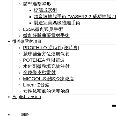
體型雕塑整形
腹部成形術
超音波抽脂手術 (VASER2.2 威塑抽脂 /
製造完美媽咪體雕手術
LSSA微創狐臭手術
微創靜脈曲張雷射手術
微整形雷射項目
PROFHILO 逆時針(逆時真)
麗珠蘭全方位煥膚保養
POTENZA 無限電波
水針劑微整填充物注射
全鏡像皮秒雷射
MICOOL-S 酷S冷凍減脂
Linear Z音波
女性私密處的保養治療
English version
關於