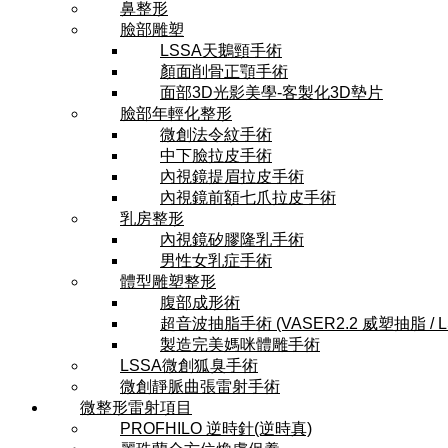
鼻整形
臉部雕塑
LSSA天鵝頸手術
顏面削骨正顎手術
面部3D光影美學-客製化3D墊片
臉部年輕化整形
微創法令紋手術
中下臉拉皮手術
內視鏡提眉拉皮手術
內視鏡前額七爪拉皮手術
乳房整形
內視鏡矽膠隆乳手術
男性女乳症手術
體型雕塑整形
腹部成形術
超音波抽脂手術 (VASER2.2 威塑抽脂 / 
製造完美媽咪體雕手術
LSSA微創狐臭手術
微創靜脈曲張雷射手術
微整形雷射項目
PROFHILO 逆時針(逆時真)