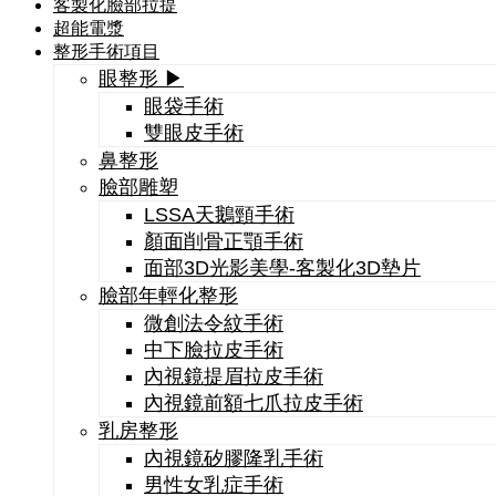
客製化臉部拉提
超能電漿
整形手術項目
眼整形 ▶
眼袋手術
雙眼皮手術
鼻整形
臉部雕塑
LSSA天鵝頸手術
顏面削骨正顎手術
面部3D光影美學-客製化3D墊片
臉部年輕化整形
微創法令紋手術
中下臉拉皮手術
內視鏡提眉拉皮手術
內視鏡前額七爪拉皮手術
乳房整形
內視鏡矽膠隆乳手術
男性女乳症手術