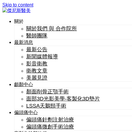
Skip to content
關於
關於我們 與 合作院所
醫師團隊
最新消息
最新公告
新聞媒體報導
影音衛教
衛教文章
美麗見證
顱顏中心
顏面削骨正顎手術
面部3D光影美學-客製化3D墊片
LSSA天鵝頸手術
偏頭痛中心
偏頭痛針劑注射治療
偏頭痛微創手術治療