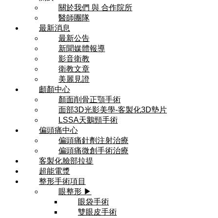
關於我們 與 合作院所
醫師團隊
最新消息
最新公告
新聞媒體報導
影音衛教
衛教文章
美麗見證
顱顏中心
顏面削骨正顎手術
面部3D光影美學-客製化3D墊片
LSSA天鵝頸手術
偏頭痛中心
偏頭痛針劑注射治療
偏頭痛微創手術治療
客製化臉部拉提
超能電漿
整形手術項目
眼整形 ▶
眼袋手術
雙眼皮手術