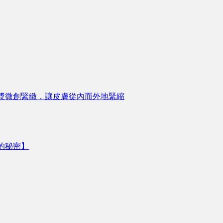
漿微創緊緻，讓皮膚從內而外地緊縮
的秘密】