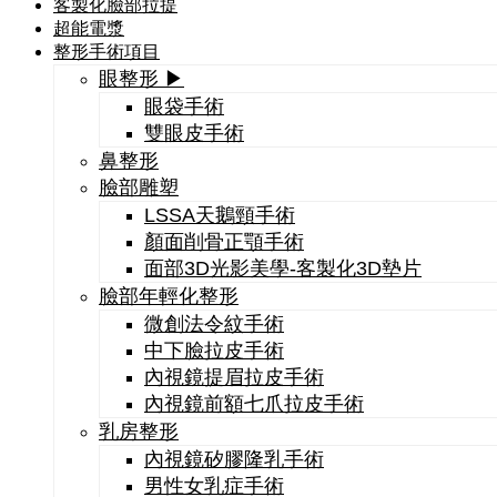
客製化臉部拉提
超能電漿
整形手術項目
眼整形 ▶
眼袋手術
雙眼皮手術
鼻整形
臉部雕塑
LSSA天鵝頸手術
顏面削骨正顎手術
面部3D光影美學-客製化3D墊片
臉部年輕化整形
微創法令紋手術
中下臉拉皮手術
內視鏡提眉拉皮手術
內視鏡前額七爪拉皮手術
乳房整形
內視鏡矽膠隆乳手術
男性女乳症手術