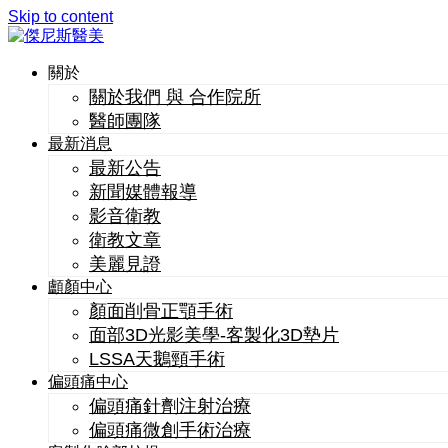
Skip to content
關於
關於我們 與 合作院所
醫師團隊
最新消息
最新公告
新聞媒體報導
影音衛教
衛教文章
美麗見證
顱顏中心
顏面削骨正顎手術
面部3D光影美學-客製化3D墊片
LSSA天鵝頸手術
偏頭痛中心
偏頭痛針劑注射治療
偏頭痛微創手術治療