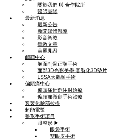
關於我們 與 合作院所
醫師團隊
最新消息
最新公告
新聞媒體報導
影音衛教
衛教文章
美麗見證
顱顏中心
顏面削骨正顎手術
面部3D光影美學-客製化3D墊片
LSSA天鵝頸手術
偏頭痛中心
偏頭痛針劑注射治療
偏頭痛微創手術治療
客製化臉部拉提
超能電漿
整形手術項目
眼整形 ▶
眼袋手術
雙眼皮手術