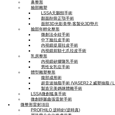
鼻整形
臉部雕塑
LSSA天鵝頸手術
顏面削骨正顎手術
面部3D光影美學-客製化3D墊片
臉部年輕化整形
微創法令紋手術
中下臉拉皮手術
內視鏡提眉拉皮手術
內視鏡前額七爪拉皮手術
乳房整形
內視鏡矽膠隆乳手術
男性女乳症手術
體型雕塑整形
腹部成形術
超音波抽脂手術 (VASER2.2 威塑抽脂 / 
製造完美媽咪體雕手術
LSSA微創狐臭手術
微創靜脈曲張雷射手術
微整形雷射項目
PROFHILO 逆時針(逆時真)