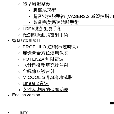
體型雕塑整形
腹部成形術
超音波抽脂手術 (VASER2.2 威塑抽脂 /
製造完美媽咪體雕手術
LSSA微創狐臭手術
微創靜脈曲張雷射手術
微整形雷射項目
PROFHILO 逆時針(逆時真)
麗珠蘭全方位煥膚保養
POTENZA 無限電波
水針劑微整填充物注射
全鏡像皮秒雷射
MICOOL-S 酷S冷凍減脂
Linear Z音波
女性私密處的保養治療
English version
關於