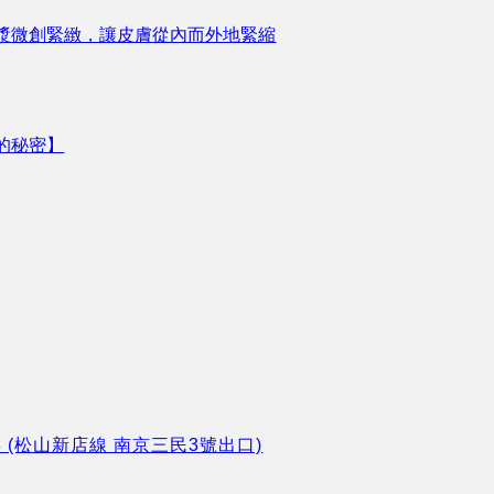
漿微創緊緻，讓皮膚從內而外地緊縮
的秘密】
8 (松山新店線 南京三民3號出口)