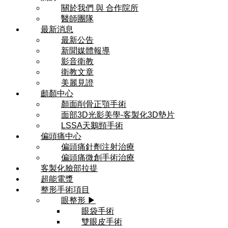
關於我們 與 合作院所
醫師團隊
最新消息
最新公告
新聞媒體報導
影音衛教
衛教文章
美麗見證
顱顏中心
顏面削骨正顎手術
面部3D光影美學-客製化3D墊片
LSSA天鵝頸手術
偏頭痛中心
偏頭痛針劑注射治療
偏頭痛微創手術治療
客製化臉部拉提
超能電漿
整形手術項目
眼整形 ▶
眼袋手術
雙眼皮手術