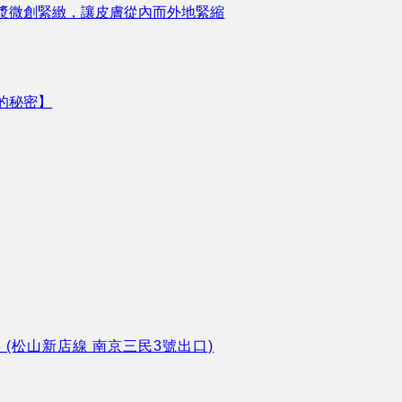
漿微創緊緻，讓皮膚從內而外地緊縮
的秘密】
8 (松山新店線 南京三民3號出口)