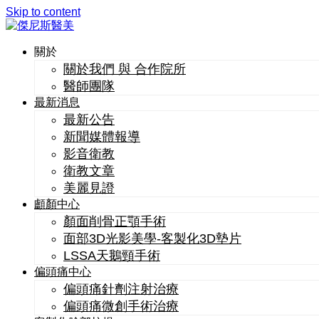
Skip to content
關於
關於我們 與 合作院所
醫師團隊
最新消息
最新公告
新聞媒體報導
影音衛教
衛教文章
美麗見證
顱顏中心
顏面削骨正顎手術
面部3D光影美學-客製化3D墊片
LSSA天鵝頸手術
偏頭痛中心
偏頭痛針劑注射治療
偏頭痛微創手術治療