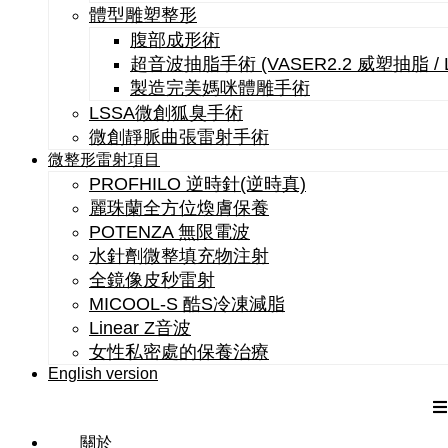
體型雕塑整形
腹部成形術
超音波抽脂手術 (VASER2.2 威塑抽脂 /
製造完美媽咪體雕手術
LSSA微創狐臭手術
微創靜脈曲張雷射手術
微整形雷射項目
PROFHILO 逆時針(逆時真)
麗珠蘭全方位煥膚保養
POTENZA 無限電波
水針劑微整填充物注射
全鏡像皮秒雷射
MICOOL-S 酷S冷凍減脂
Linear Z音波
女性私密處的保養治療
English version
關於