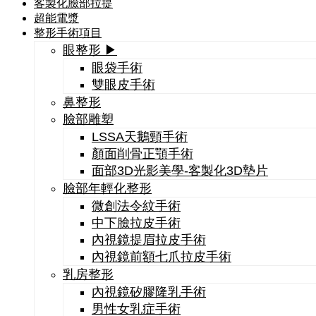
客製化臉部拉提
超能電漿
整形手術項目
眼整形 ▶
眼袋手術
雙眼皮手術
鼻整形
臉部雕塑
LSSA天鵝頸手術
顏面削骨正顎手術
面部3D光影美學-客製化3D墊片
臉部年輕化整形
微創法令紋手術
中下臉拉皮手術
內視鏡提眉拉皮手術
內視鏡前額七爪拉皮手術
乳房整形
內視鏡矽膠隆乳手術
男性女乳症手術