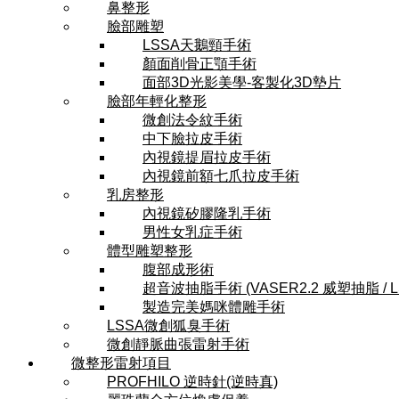
鼻整形
臉部雕塑
LSSA天鵝頸手術
顏面削骨正顎手術
面部3D光影美學-客製化3D墊片
臉部年輕化整形
微創法令紋手術
中下臉拉皮手術
內視鏡提眉拉皮手術
內視鏡前額七爪拉皮手術
乳房整形
內視鏡矽膠隆乳手術
男性女乳症手術
體型雕塑整形
腹部成形術
超音波抽脂手術 (VASER2.2 威塑抽脂 / 
製造完美媽咪體雕手術
LSSA微創狐臭手術
微創靜脈曲張雷射手術
微整形雷射項目
PROFHILO 逆時針(逆時真)