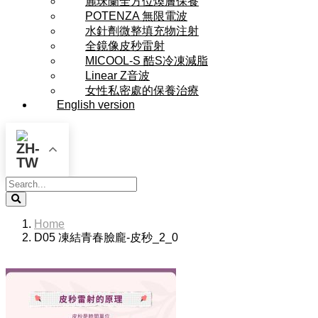
麗珠蘭全方位煥膚保養
POTENZA 無限電波
水針劑微整填充物注射
全鏡像皮秒雷射
MICOOL-S 酷S冷凍減脂
Linear Z音波
女性私密處的保養治療
English version
Search
Home
D05 凍結青春臉龐-皮秒_2_0