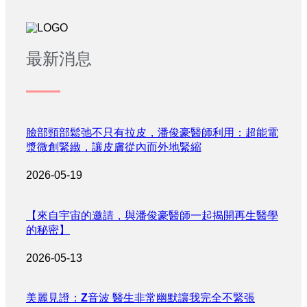
最新消息
臉部頸部鬆弛不只有拉皮，潘俊豪醫師利用：超能電
漿微創緊緻，讓皮膚從內而外地緊縮
2026-05-19
【來自宇宙的邀請，與潘俊豪醫師一起揭開再生醫學
的秘密】
2026-05-13
美麗見證：Z音波 醫生非常幽默讓我完全不緊張