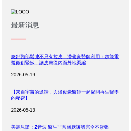
最新消息
臉部頸部鬆弛不只有拉皮，潘俊豪醫師利用：超能電
漿微創緊緻，讓皮膚從內而外地緊縮
2026-05-19
【來自宇宙的邀請，與潘俊豪醫師一起揭開再生醫學
的秘密】
2026-05-13
美麗見證：Z音波 醫生非常幽默讓我完全不緊張