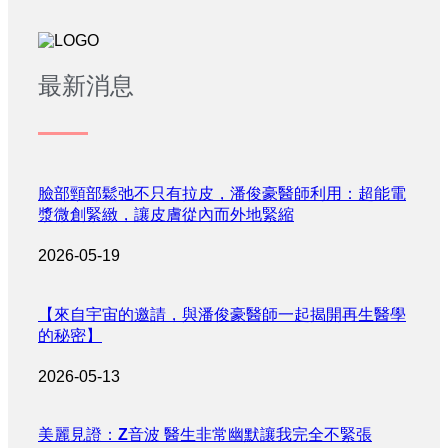
最新消息
臉部頸部鬆弛不只有拉皮，潘俊豪醫師利用：超能電
漿微創緊緻，讓皮膚從內而外地緊縮
2026-05-19
【來自宇宙的邀請，與潘俊豪醫師一起揭開再生醫學
的秘密】
2026-05-13
美麗見證：Z音波 醫生非常幽默讓我完全不緊張