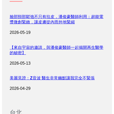
臉部頸部鬆弛不只有拉皮，潘俊豪醫師利用：超能電
漿微創緊緻，讓皮膚從內而外地緊縮
2026-05-19
【來自宇宙的邀請，與潘俊豪醫師一起揭開再生醫學
的秘密】
2026-05-13
美麗見證：Z音波 醫生非常幽默讓我完全不緊張
2026-04-29
台北