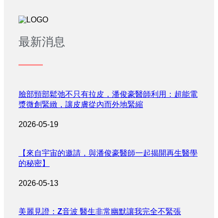
最新消息
臉部頸部鬆弛不只有拉皮，潘俊豪醫師利用：超能電
漿微創緊緻，讓皮膚從內而外地緊縮
2026-05-19
【來自宇宙的邀請，與潘俊豪醫師一起揭開再生醫學
的秘密】
2026-05-13
美麗見證：Z音波 醫生非常幽默讓我完全不緊張