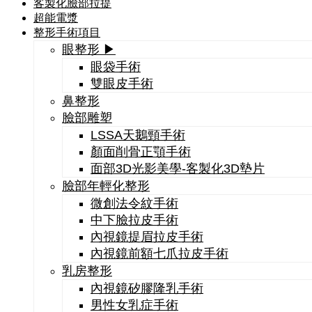
客製化臉部拉提
超能電漿
整形手術項目
眼整形 ▶
眼袋手術
雙眼皮手術
鼻整形
臉部雕塑
LSSA天鵝頸手術
顏面削骨正顎手術
面部3D光影美學-客製化3D墊片
臉部年輕化整形
微創法令紋手術
中下臉拉皮手術
內視鏡提眉拉皮手術
內視鏡前額七爪拉皮手術
乳房整形
內視鏡矽膠隆乳手術
男性女乳症手術