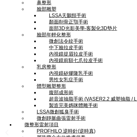
鼻整形
臉部雕塑
LSSA天鵝頸手術
顏面削骨正顎手術
面部3D光影美學-客製化3D墊片
臉部年輕化整形
微創法令紋手術
中下臉拉皮手術
內視鏡提眉拉皮手術
內視鏡前額七爪拉皮手術
乳房整形
內視鏡矽膠隆乳手術
男性女乳症手術
體型雕塑整形
腹部成形術
超音波抽脂手術 (VASER2.2 威塑抽脂 / 
製造完美媽咪體雕手術
LSSA微創狐臭手術
微創靜脈曲張雷射手術
微整形雷射項目
PROFHILO 逆時針(逆時真)