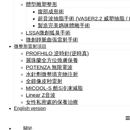
體型雕塑整形
腹部成形術
超音波抽脂手術 (VASER2.2 威塑抽脂 /
製造完美媽咪體雕手術
LSSA微創狐臭手術
微創靜脈曲張雷射手術
微整形雷射項目
PROFHILO 逆時針(逆時真)
麗珠蘭全方位煥膚保養
POTENZA 無限電波
水針劑微整填充物注射
全鏡像皮秒雷射
MICOOL-S 酷S冷凍減脂
Linear Z音波
女性私密處的保養治療
English version
關於