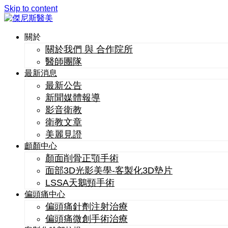
Skip to content
關於
關於我們 與 合作院所
醫師團隊
最新消息
最新公告
新聞媒體報導
影音衛教
衛教文章
美麗見證
顱顏中心
顏面削骨正顎手術
面部3D光影美學-客製化3D墊片
LSSA天鵝頸手術
偏頭痛中心
偏頭痛針劑注射治療
偏頭痛微創手術治療