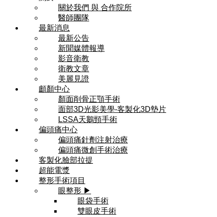
關於我們 與 合作院所
醫師團隊
最新消息
最新公告
新聞媒體報導
影音衛教
衛教文章
美麗見證
顱顏中心
顏面削骨正顎手術
面部3D光影美學-客製化3D墊片
LSSA天鵝頸手術
偏頭痛中心
偏頭痛針劑注射治療
偏頭痛微創手術治療
客製化臉部拉提
超能電漿
整形手術項目
眼整形 ▶
眼袋手術
雙眼皮手術