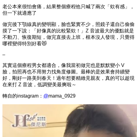
老公本來很怕會痛，結果整個療程他只喊了兩次「欸有感」，
但一下就適應了
做完後下顎線真的變明顯，臉也緊實不少，照鏡子還自己偷偷
摸了一下說：「好像真的比較緊欸！」Z 音波最大的優點就是
不動刀、恢復期短，做完直接去上班，根本沒人發現，只覺得
哪裡變得特別好看😻
–
其實這個療程男女都適合，像我當初做完也是默默變小 V
臉，拍照再也不用努力找角度修圖。最棒的是效果會持續變
好，剛好一路美到春天！過年想要精緻見親友，真的可以趁現
在來打 Z 音波，低調變美最爽啦～
轉自的instagram：
@
mama_0929