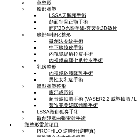
鼻整形
臉部雕塑
LSSA天鵝頸手術
顏面削骨正顎手術
面部3D光影美學-客製化3D墊片
臉部年輕化整形
微創法令紋手術
中下臉拉皮手術
內視鏡提眉拉皮手術
內視鏡前額七爪拉皮手術
乳房整形
內視鏡矽膠隆乳手術
男性女乳症手術
體型雕塑整形
腹部成形術
超音波抽脂手術 (VASER2.2 威塑抽脂 / 
製造完美媽咪體雕手術
LSSA微創狐臭手術
微創靜脈曲張雷射手術
微整形雷射項目
PROFHILO 逆時針(逆時真)