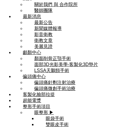
關於我們 與 合作院所
醫師團隊
最新消息
最新公告
新聞媒體報導
影音衛教
衛教文章
美麗見證
顱顏中心
顏面削骨正顎手術
面部3D光影美學-客製化3D墊片
LSSA天鵝頸手術
偏頭痛中心
偏頭痛針劑注射治療
偏頭痛微創手術治療
客製化臉部拉提
超能電漿
整形手術項目
眼整形 ▶
眼袋手術
雙眼皮手術