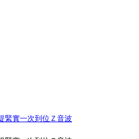
提緊實一次到位Ｚ音波​