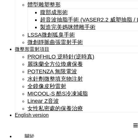
體型雕塑整形
腹部成形術
超音波抽脂手術 (VASER2.2 威塑抽脂 /
製造完美媽咪體雕手術
LSSA微創狐臭手術
微創靜脈曲張雷射手術
微整形雷射項目
PROFHILO 逆時針(逆時真)
麗珠蘭全方位煥膚保養
POTENZA 無限電波
水針劑微整填充物注射
全鏡像皮秒雷射
MICOOL-S 酷S冷凍減脂
Linear Z音波
女性私密處的保養治療
English version
關於