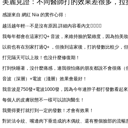
美麗見證：不同醫師打的效果差很多，拉
感謝來自 網紅 Nia 的實作心得：
越活越年輕⋯不是沒有原因.詳細內容看內文👇🏻👇🏻
我每年都會在這家打Q+ 音波，來維持臉的緊緻度，因為拍美
以前也有在別家打過Q+ ，但換到這家後，打的發數比較少，
打完隔天可以上妝！也沒什麼修復期！
打到快睡著，沒什麼痛感，連我很怕痛的朋友都說不會很痛（
音波（深層）+電波（淺層）效果會最好！
我音波是750發+電波1000發，因為今年連脖子都打發數看起
每個人的皮膚狀態不一樣可以諮詢醫生！
我覺得要打就打到一定的發數！才會有效果！
對於法令紋、嘴邊肉下垂造成的木偶紋、還有整個臉部的流暢