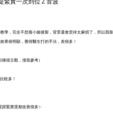
提緊實一次到位Ｚ音波
妝教學，完全不想瘦小臉後製，背景還會歪掉太麻煩了，所以我
但效果很明顯，覺得醫生打的手法，差很多！
但痛很主觀，僅當參考）
來比較多！
度跟緊實度都改善很多✨