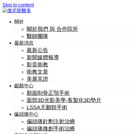
Skip to content
關於
關於我們 與 合作院所
醫師團隊
最新消息
最新公告
新聞媒體報導
影音衛教
衛教文章
美麗見證
顱顏中心
顏面削骨正顎手術
面部3D光影美學-客製化3D墊片
LSSA天鵝頸手術
偏頭痛中心
偏頭痛針劑注射治療
偏頭痛微創手術治療