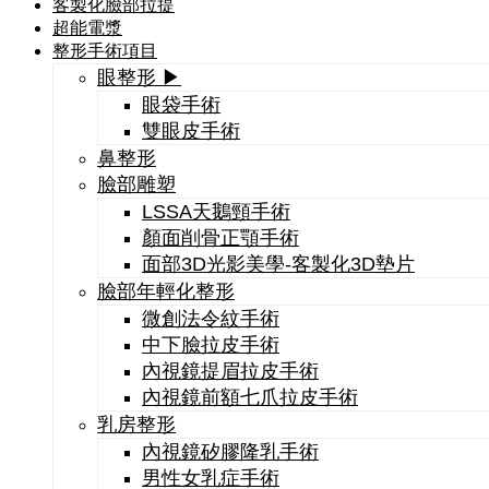
客製化臉部拉提
超能電漿
整形手術項目
眼整形 ▶
眼袋手術
雙眼皮手術
鼻整形
臉部雕塑
LSSA天鵝頸手術
顏面削骨正顎手術
面部3D光影美學-客製化3D墊片
臉部年輕化整形
微創法令紋手術
中下臉拉皮手術
內視鏡提眉拉皮手術
內視鏡前額七爪拉皮手術
乳房整形
內視鏡矽膠隆乳手術
男性女乳症手術