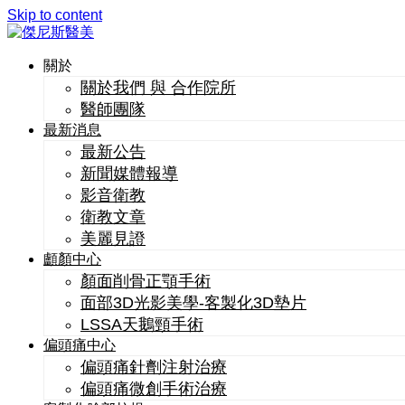
Skip to content
關於
關於我們 與 合作院所
醫師團隊
最新消息
最新公告
新聞媒體報導
影音衛教
衛教文章
美麗見證
顱顏中心
顏面削骨正顎手術
面部3D光影美學-客製化3D墊片
LSSA天鵝頸手術
偏頭痛中心
偏頭痛針劑注射治療
偏頭痛微創手術治療