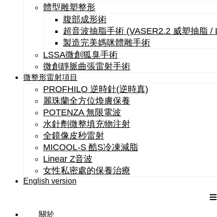
體型雕塑整形
腹部成形術
超音波抽脂手術 (VASER2.2 威塑抽脂 /
製造完美媽咪體雕手術
LSSA微創狐臭手術
微創靜脈曲張雷射手術
微整形雷射項目
PROFHILO 逆時針(逆時真)
麗珠蘭全方位煥膚保養
POTENZA 無限電波
水針劑微整填充物注射
全鏡像皮秒雷射
MICOOL-S 酷S冷凍減脂
Linear Z音波
女性私密處的保養治療
English version
關於