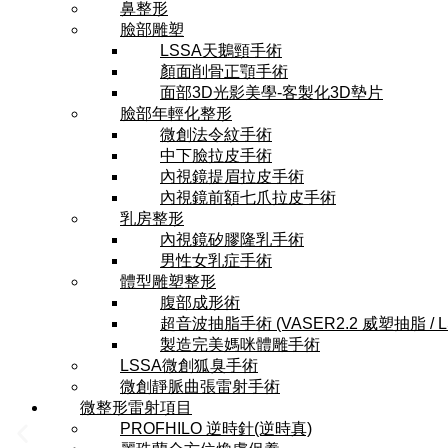
鼻整形
臉部雕塑
LSSA天鵝頸手術
顏面削骨正顎手術
面部3D光影美學-客製化3D墊片
臉部年輕化整形
微創法令紋手術
中下臉拉皮手術
內視鏡提眉拉皮手術
內視鏡前額七爪拉皮手術
乳房整形
內視鏡矽膠隆乳手術
男性女乳症手術
體型雕塑整形
腹部成形術
超音波抽脂手術 (VASER2.2 威塑抽脂 / 
製造完美媽咪體雕手術
LSSA微創狐臭手術
微創靜脈曲張雷射手術
微整形雷射項目
PROFHILO 逆時針(逆時真)