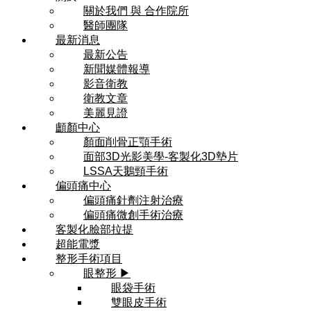
關於我們 與 合作院所
醫師團隊
最新消息
最新公告
新聞媒體報導
影音衛教
衛教文章
美麗見證
顱顏中心
顏面削骨正顎手術
面部3D光影美學-客製化3D墊片
LSSA天鵝頸手術
偏頭痛中心
偏頭痛針劑注射治療
偏頭痛微創手術治療
客製化臉部拉提
超能電漿
整形手術項目
眼整形 ▶
眼袋手術
雙眼皮手術