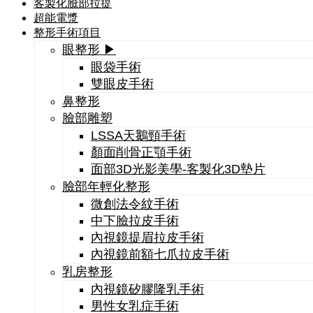
客製化臉部拉提
超能電漿
整形手術項目
眼整形 ▶
眼袋手術
雙眼皮手術
鼻整形
臉部雕塑
LSSA天鵝頸手術
顏面削骨正顎手術
面部3D光影美學-客製化3D墊片
臉部年輕化整形
微創法令紋手術
中下臉拉皮手術
內視鏡提眉拉皮手術
內視鏡前額七爪拉皮手術
乳房整形
內視鏡矽膠隆乳手術
男性女乳症手術