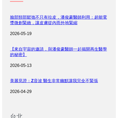
臉部頸部鬆弛不只有拉皮，潘俊豪醫師利用：超能電
漿微創緊緻，讓皮膚從內而外地緊縮
2026-05-19
【來自宇宙的邀請，與潘俊豪醫師一起揭開再生醫學
的秘密】
2026-05-13
美麗見證：Z音波 醫生非常幽默讓我完全不緊張
2026-04-29
台北