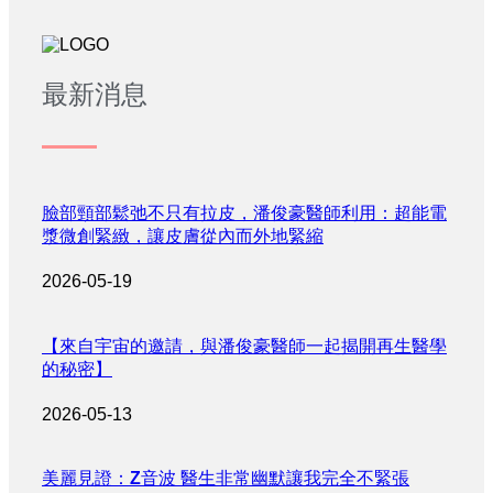
最新消息
臉部頸部鬆弛不只有拉皮，潘俊豪醫師利用：超能電
漿微創緊緻，讓皮膚從內而外地緊縮
2026-05-19
【來自宇宙的邀請，與潘俊豪醫師一起揭開再生醫學
的秘密】
2026-05-13
美麗見證：Z音波 醫生非常幽默讓我完全不緊張