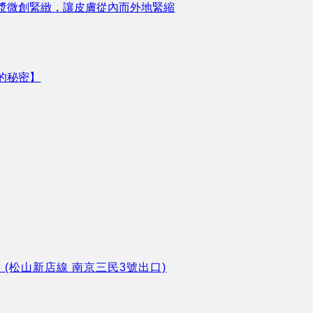
漿微創緊緻，讓皮膚從內而外地緊縮
的秘密】
8 (松山新店線 南京三民3號出口)