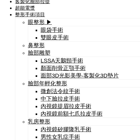
客製化臉部拉提
超能電漿
整形手術項目
眼整形 ▶
眼袋手術
雙眼皮手術
鼻整形
臉部雕塑
LSSA天鵝頸手術
顏面削骨正顎手術
面部3D光影美學-客製化3D墊片
臉部年輕化整形
微創法令紋手術
中下臉拉皮手術
內視鏡提眉拉皮手術
內視鏡前額七爪拉皮手術
乳房整形
內視鏡矽膠隆乳手術
男性女乳症手術