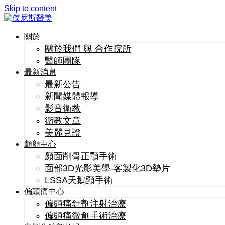
Skip to content
關於
關於我們 與 合作院所
醫師團隊
最新消息
最新公告
新聞媒體報導
影音衛教
衛教文章
美麗見證
顱顏中心
顏面削骨正顎手術
面部3D光影美學-客製化3D墊片
LSSA天鵝頸手術
偏頭痛中心
偏頭痛針劑注射治療
偏頭痛微創手術治療