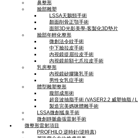
鼻整形
臉部雕塑
LSSA天鵝頸手術
顏面削骨正顎手術
面部3D光影美學-客製化3D墊片
臉部年輕化整形
微創法令紋手術
中下臉拉皮手術
內視鏡提眉拉皮手術
內視鏡前額七爪拉皮手術
乳房整形
內視鏡矽膠隆乳手術
男性女乳症手術
體型雕塑整形
腹部成形術
超音波抽脂手術 (VASER2.2 威塑抽脂 / 
製造完美媽咪體雕手術
LSSA微創狐臭手術
微創靜脈曲張雷射手術
微整形雷射項目
PROFHILO 逆時針(逆時真)