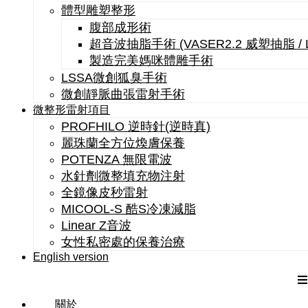
體型雕塑整形
腹部成形術
超音波抽脂手術 (VASER2.2 威塑抽脂 /
製造完美媽咪體雕手術
LSSA微創狐臭手術
微創靜脈曲張雷射手術
微整形雷射項目
PROFHILO 逆時針(逆時真)
麗珠蘭全方位煥膚保養
POTENZA 無限電波
水針劑微整填充物注射
全鏡像皮秒雷射
MICOOL-S 酷S冷凍減脂
Linear Z音波
女性私密處的保養治療
English version
關於