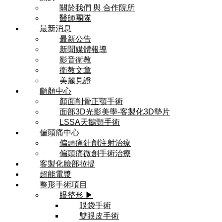
關於我們 與 合作院所
醫師團隊
最新消息
最新公告
新聞媒體報導
影音衛教
衛教文章
美麗見證
顱顏中心
顏面削骨正顎手術
面部3D光影美學-客製化3D墊片
LSSA天鵝頸手術
偏頭痛中心
偏頭痛針劑注射治療
偏頭痛微創手術治療
客製化臉部拉提
超能電漿
整形手術項目
眼整形 ▶
眼袋手術
雙眼皮手術