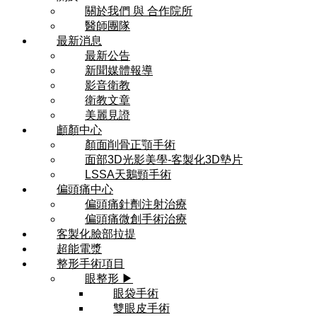
關於我們 與 合作院所
醫師團隊
最新消息
最新公告
新聞媒體報導
影音衛教
衛教文章
美麗見證
顱顏中心
顏面削骨正顎手術
面部3D光影美學-客製化3D墊片
LSSA天鵝頸手術
偏頭痛中心
偏頭痛針劑注射治療
偏頭痛微創手術治療
客製化臉部拉提
超能電漿
整形手術項目
眼整形 ▶
眼袋手術
雙眼皮手術