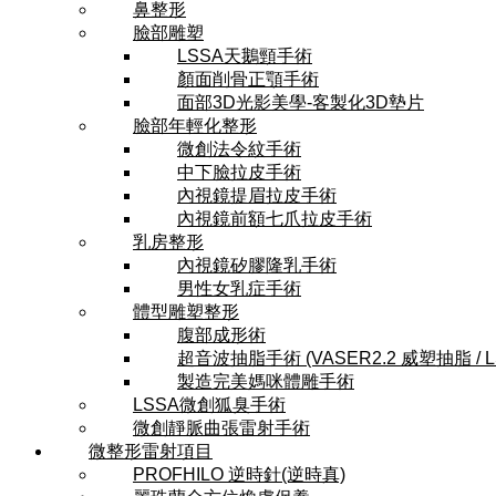
鼻整形
臉部雕塑
LSSA天鵝頸手術
顏面削骨正顎手術
面部3D光影美學-客製化3D墊片
臉部年輕化整形
微創法令紋手術
中下臉拉皮手術
內視鏡提眉拉皮手術
內視鏡前額七爪拉皮手術
乳房整形
內視鏡矽膠隆乳手術
男性女乳症手術
體型雕塑整形
腹部成形術
超音波抽脂手術 (VASER2.2 威塑抽脂 / 
製造完美媽咪體雕手術
LSSA微創狐臭手術
微創靜脈曲張雷射手術
微整形雷射項目
PROFHILO 逆時針(逆時真)