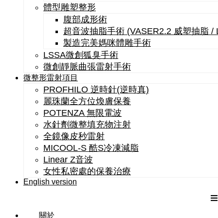
體型雕塑整形
腹部成形術
超音波抽脂手術 (VASER2.2 威塑抽脂 /
製造完美媽咪體雕手術
LSSA微創狐臭手術
微創靜脈曲張雷射手術
微整形雷射項目
PROFHILO 逆時針(逆時真)
麗珠蘭全方位煥膚保養
POTENZA 無限電波
水針劑微整填充物注射
全鏡像皮秒雷射
MICOOL-S 酷S冷凍減脂
Linear Z音波
女性私密處的保養治療
English version
關於