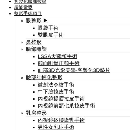
客製化臉部拉提
超能電漿
整形手術項目
眼整形 ▶
眼袋手術
雙眼皮手術
鼻整形
臉部雕塑
LSSA天鵝頸手術
顏面削骨正顎手術
面部3D光影美學-客製化3D墊片
臉部年輕化整形
微創法令紋手術
中下臉拉皮手術
內視鏡提眉拉皮手術
內視鏡前額七爪拉皮手術
乳房整形
內視鏡矽膠隆乳手術
男性女乳症手術