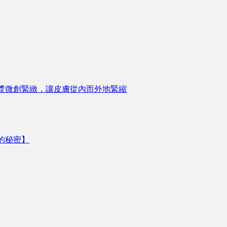
漿微創緊緻，讓皮膚從內而外地緊縮
的秘密】