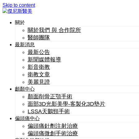
Skip to content
關於
關於我們 與 合作院所
醫師團隊
最新消息
最新公告
新聞媒體報導
影音衛教
衛教文章
美麗見證
顱顏中心
顏面削骨正顎手術
面部3D光影美學-客製化3D墊片
LSSA天鵝頸手術
偏頭痛中心
偏頭痛針劑注射治療
偏頭痛微創手術治療