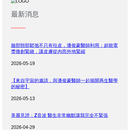
最新消息
臉部頸部鬆弛不只有拉皮，潘俊豪醫師利用：超能電
漿微創緊緻，讓皮膚從內而外地緊縮
2026-05-19
【來自宇宙的邀請，與潘俊豪醫師一起揭開再生醫學
的秘密】
2026-05-13
美麗見證：Z音波 醫生非常幽默讓我完全不緊張
2026-04-29