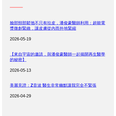
臉部頸部鬆弛不只有拉皮，潘俊豪醫師利用：超能電
漿微創緊緻，讓皮膚從內而外地緊縮
2026-05-19
【來自宇宙的邀請，與潘俊豪醫師一起揭開再生醫學
的秘密】
2026-05-13
美麗見證：Z音波 醫生非常幽默讓我完全不緊張
2026-04-29