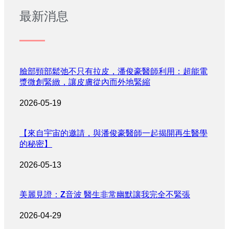
最新消息
臉部頸部鬆弛不只有拉皮，潘俊豪醫師利用：超能電
漿微創緊緻，讓皮膚從內而外地緊縮
2026-05-19
【來自宇宙的邀請，與潘俊豪醫師一起揭開再生醫學
的秘密】
2026-05-13
美麗見證：Z音波 醫生非常幽默讓我完全不緊張
2026-04-29