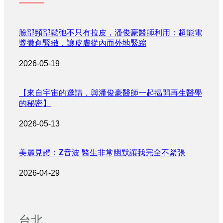
臉部頸部鬆弛不只有拉皮，潘俊豪醫師利用：超能電
漿微創緊緻，讓皮膚從內而外地緊縮
2026-05-19
【來自宇宙的邀請，與潘俊豪醫師一起揭開再生醫學
的秘密】
2026-05-13
美麗見證：Z音波 醫生非常幽默讓我完全不緊張
2026-04-29
台北