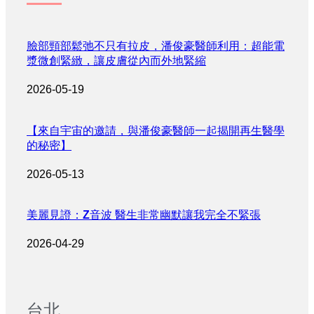
臉部頸部鬆弛不只有拉皮，潘俊豪醫師利用：超能電
漿微創緊緻，讓皮膚從內而外地緊縮
2026-05-19
【來自宇宙的邀請，與潘俊豪醫師一起揭開再生醫學
的秘密】
2026-05-13
美麗見證：Z音波 醫生非常幽默讓我完全不緊張
2026-04-29
台北