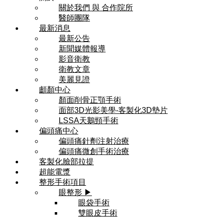
關於我們 與 合作院所
醫師團隊
最新消息
最新公告
新聞媒體報導
影音衛教
衛教文章
美麗見證
顱顏中心
顏面削骨正顎手術
面部3D光影美學-客製化3D墊片
LSSA天鵝頸手術
偏頭痛中心
偏頭痛針劑注射治療
偏頭痛微創手術治療
客製化臉部拉提
超能電漿
整形手術項目
眼整形 ▶
眼袋手術
雙眼皮手術