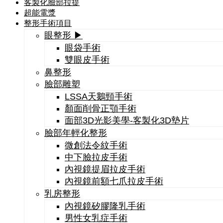
客製化臉部拉提
超能電漿
整形手術項目
眼整形 ▶
眼袋手術
雙眼皮手術
鼻整形
臉部雕塑
LSSA天鵝頸手術
顏面削骨正顎手術
面部3D光影美學-客製化3D墊片
臉部年輕化整形
微創法令紋手術
中下臉拉皮手術
內視鏡提眉拉皮手術
內視鏡前額七爪拉皮手術
乳房整形
內視鏡矽膠隆乳手術
男性女乳症手術