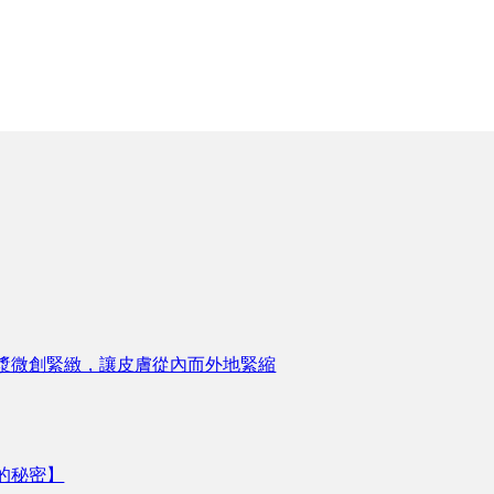
漿微創緊緻，讓皮膚從內而外地緊縮
的秘密】