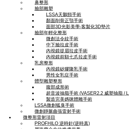
鼻整形
臉部雕塑
LSSA天鵝頸手術
顏面削骨正顎手術
面部3D光影美學-客製化3D墊片
臉部年輕化整形
微創法令紋手術
中下臉拉皮手術
內視鏡提眉拉皮手術
內視鏡前額七爪拉皮手術
乳房整形
內視鏡矽膠隆乳手術
男性女乳症手術
體型雕塑整形
腹部成形術
超音波抽脂手術 (VASER2.2 威塑抽脂 / 
製造完美媽咪體雕手術
LSSA微創狐臭手術
微創靜脈曲張雷射手術
微整形雷射項目
PROFHILO 逆時針(逆時真)