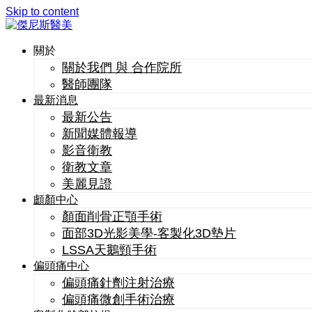
Skip to content
關於
關於我們 與 合作院所
醫師團隊
最新消息
最新公告
新聞媒體報導
影音衛教
衛教文章
美麗見證
顱顏中心
顏面削骨正顎手術
面部3D光影美學-客製化3D墊片
LSSA天鵝頸手術
偏頭痛中心
偏頭痛針劑注射治療
偏頭痛微創手術治療