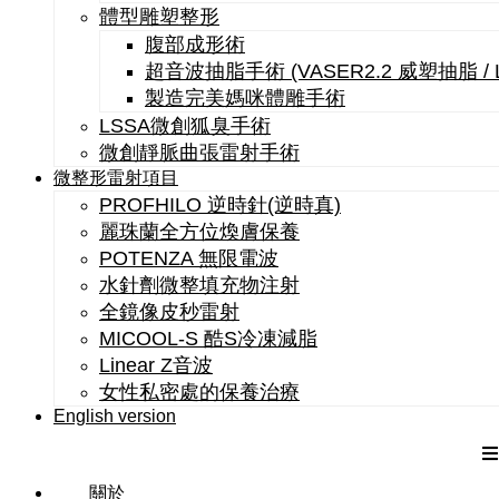
體型雕塑整形
腹部成形術
超音波抽脂手術 (VASER2.2 威塑抽脂 /
製造完美媽咪體雕手術
LSSA微創狐臭手術
微創靜脈曲張雷射手術
微整形雷射項目
PROFHILO 逆時針(逆時真)
麗珠蘭全方位煥膚保養
POTENZA 無限電波
水針劑微整填充物注射
全鏡像皮秒雷射
MICOOL-S 酷S冷凍減脂
Linear Z音波
女性私密處的保養治療
English version
關於