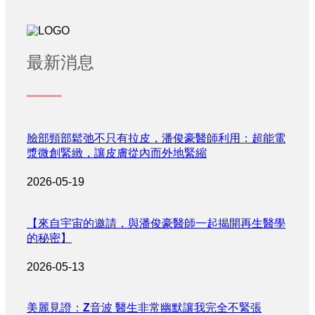
最新消息
臉部頸部鬆弛不只有拉皮，潘俊豪醫師利用：超能電
漿微創緊緻，讓皮膚從內而外地緊縮
2026-05-19
【來自宇宙的邀請，與潘俊豪醫師一起揭開再生醫學
的秘密】
2026-05-13
美麗見證：Z音波 醫生非常幽默讓我完全不緊張