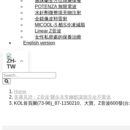
麗珠蘭全方位煥膚保養
POTENZA 無限電波
水針劑微整填充物注射
全鏡像皮秒雷射
MICOOL-S 酷S冷凍減脂
Linear Z音波
女性私密處的保養治療
English version
Search
Home
美麗見證：Z音波 醫生非常幽默讓我完全不緊張
KOL首頁圖(73-96)_87-1150210。大寶。Z音波600發(台