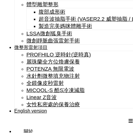
體型雕塑整形
腹部成形術
超音波抽脂手術 (VASER2.2 威塑抽脂 /
製造完美媽咪體雕手術
LSSA微創狐臭手術
微創靜脈曲張雷射手術
微整形雷射項目
PROFHILO 逆時針(逆時真)
麗珠蘭全方位煥膚保養
POTENZA 無限電波
水針劑微整填充物注射
全鏡像皮秒雷射
MICOOL-S 酷S冷凍減脂
Linear Z音波
女性私密處的保養治療
English version
關於