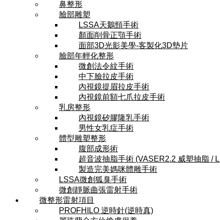
鼻整形
臉部雕塑
LSSA天鵝頸手術
顏面削骨正顎手術
面部3D光影美學-客製化3D墊片
臉部年輕化整形
微創法令紋手術
中下臉拉皮手術
內視鏡提眉拉皮手術
內視鏡前額七爪拉皮手術
乳房整形
內視鏡矽膠隆乳手術
男性女乳症手術
體型雕塑整形
腹部成形術
超音波抽脂手術 (VASER2.2 威塑抽脂 / 
製造完美媽咪體雕手術
LSSA微創狐臭手術
微創靜脈曲張雷射手術
微整形雷射項目
PROFHILO 逆時針(逆時真)