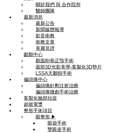
關於我們 與 合作院所
醫師團隊
最新消息
最新公告
新聞媒體報導
影音衛教
衛教文章
美麗見證
顱顏中心
顏面削骨正顎手術
面部3D光影美學-客製化3D墊片
LSSA天鵝頸手術
偏頭痛中心
偏頭痛針劑注射治療
偏頭痛微創手術治療
客製化臉部拉提
超能電漿
整形手術項目
眼整形 ▶
眼袋手術
雙眼皮手術