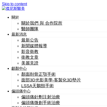
Skip to content
關於
關於我們 與 合作院所
醫師團隊
最新消息
最新公告
新聞媒體報導
影音衛教
衛教文章
美麗見證
顱顏中心
顏面削骨正顎手術
面部3D光影美學-客製化3D墊片
LSSA天鵝頸手術
偏頭痛中心
偏頭痛針劑注射治療
偏頭痛微創手術治療