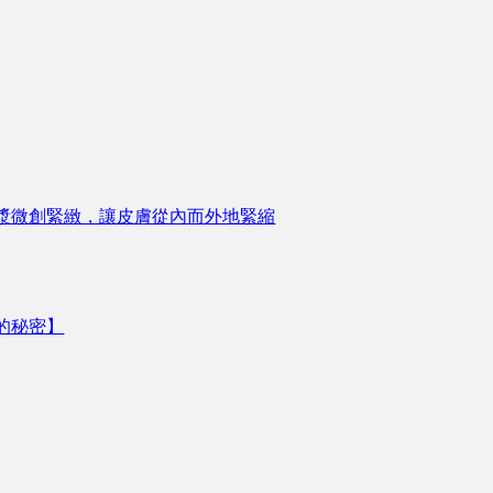
漿微創緊緻，讓皮膚從內而外地緊縮
的秘密】