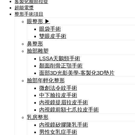
客製化臉部拉提
超能電漿
整形手術項目
眼整形 ▶
眼袋手術
雙眼皮手術
鼻整形
臉部雕塑
LSSA天鵝頸手術
顏面削骨正顎手術
面部3D光影美學-客製化3D墊片
臉部年輕化整形
微創法令紋手術
中下臉拉皮手術
內視鏡提眉拉皮手術
內視鏡前額七爪拉皮手術
乳房整形
內視鏡矽膠隆乳手術
男性女乳症手術