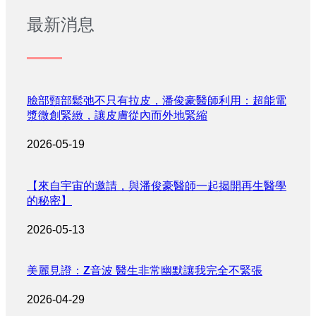
最新消息
臉部頸部鬆弛不只有拉皮，潘俊豪醫師利用：超能電
漿微創緊緻，讓皮膚從內而外地緊縮
2026-05-19
【來自宇宙的邀請，與潘俊豪醫師一起揭開再生醫學
的秘密】
2026-05-13
美麗見證：Z音波 醫生非常幽默讓我完全不緊張
2026-04-29