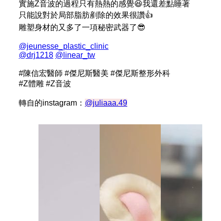
實施Z音波的過程只有熱熱的感覺😆我還差點睡著
只能說對於局部脂肪剷除的效果很讚👍
雕塑身材的又多了一項秘密武器了😎
@jeunesse_plastic_clinic
@drj1218
@linear_tw
#陳信宏醫師 #傑尼斯醫美 #傑尼斯整形外科
#Z體雕 #Z音波
轉自的instagram：
@juliaaa.49