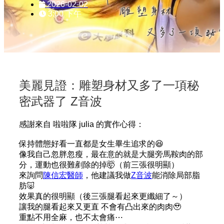
2026-02-02
3:00 下午
美麗見證：雕塑身材又多了一項秘
密武器了 Z音波
感謝來自 啦啦隊 julia 的實作心得：
保持體態好看一直都是女生畢生追求的😆
像我自己忽胖忽瘦，最在意的就是大腿旁馬鞍肉的部
分，運動也很難剷除的掉🤯（前三張很明顯）
來詢問
陳信宏醫師
，他建議我做
Z音波
能消除局部脂
肪🐷
效果真的很明顯（後三張腿看起來更纖細了～）
讓我的腿看起來又更直 不會有凸出來的肉肉🥹
重點不用全麻，也不太會痛⋯