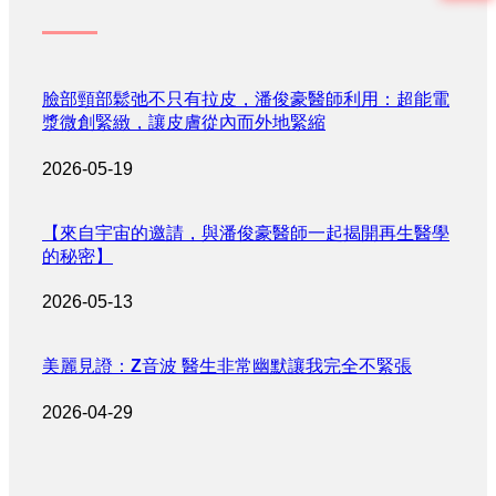
臉部頸部鬆弛不只有拉皮，潘俊豪醫師利用：超能電
漿微創緊緻，讓皮膚從內而外地緊縮
2026-05-19
【來自宇宙的邀請，與潘俊豪醫師一起揭開再生醫學
的秘密】
2026-05-13
美麗見證：Z音波 醫生非常幽默讓我完全不緊張
2026-04-29