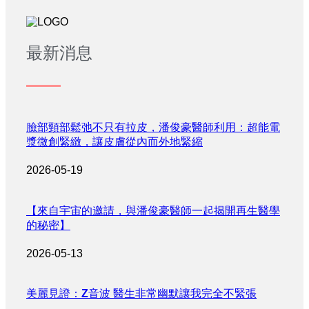
最新消息
臉部頸部鬆弛不只有拉皮，潘俊豪醫師利用：超能電
漿微創緊緻，讓皮膚從內而外地緊縮
2026-05-19
【來自宇宙的邀請，與潘俊豪醫師一起揭開再生醫學
的秘密】
2026-05-13
美麗見證：Z音波 醫生非常幽默讓我完全不緊張