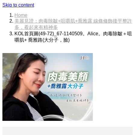
Skip to content
Home
美麗見證：肉毒除皺+咀嚼肌+喬雅露 線條修飾後平整許
多，看起來有精神多
KOL首頁圖(49-72)_67-1140509。Alice。肉毒除皺＋咀
嚼肌+ 喬雅路(大分子，臉)