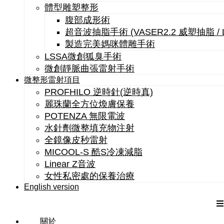
體型雕塑整形
腹部成形術
超音波抽脂手術 (VASER2.2 威塑抽脂 /
製造完美媽咪體雕手術
LSSA微創狐臭手術
微創靜脈曲張雷射手術
微整形雷射項目
PROFHILO 逆時針(逆時真)
麗珠蘭全方位煥膚保養
POTENZA 無限電波
水針劑微整填充物注射
全鏡像皮秒雷射
MICOOL-S 酷S冷凍減脂
Linear Z音波
女性私密處的保養治療
English version
關於