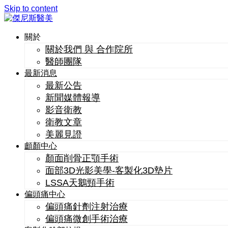
Skip to content
關於
關於我們 與 合作院所
醫師團隊
最新消息
最新公告
新聞媒體報導
影音衛教
衛教文章
美麗見證
顱顏中心
顏面削骨正顎手術
面部3D光影美學-客製化3D墊片
LSSA天鵝頸手術
偏頭痛中心
偏頭痛針劑注射治療
偏頭痛微創手術治療