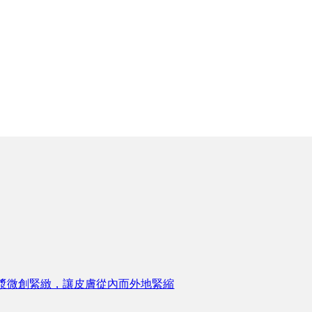
漿微創緊緻，讓皮膚從內而外地緊縮