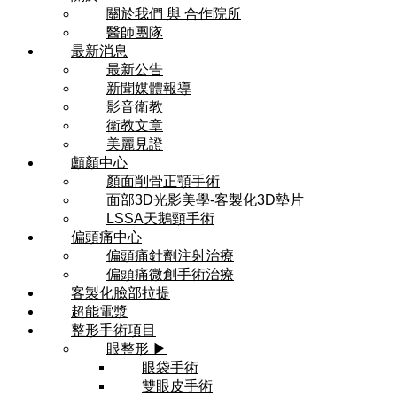
關於我們 與 合作院所
醫師團隊
最新消息
最新公告
新聞媒體報導
影音衛教
衛教文章
美麗見證
顱顏中心
顏面削骨正顎手術
面部3D光影美學-客製化3D墊片
LSSA天鵝頸手術
偏頭痛中心
偏頭痛針劑注射治療
偏頭痛微創手術治療
客製化臉部拉提
超能電漿
整形手術項目
眼整形 ▶
眼袋手術
雙眼皮手術