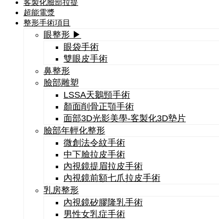
客製化臉部拉提
超能電漿
整形手術項目
眼整形 ▶
眼袋手術
雙眼皮手術
鼻整形
臉部雕塑
LSSA天鵝頸手術
顏面削骨正顎手術
面部3D光影美學-客製化3D墊片
臉部年輕化整形
微創法令紋手術
中下臉拉皮手術
內視鏡提眉拉皮手術
內視鏡前額七爪拉皮手術
乳房整形
內視鏡矽膠隆乳手術
男性女乳症手術