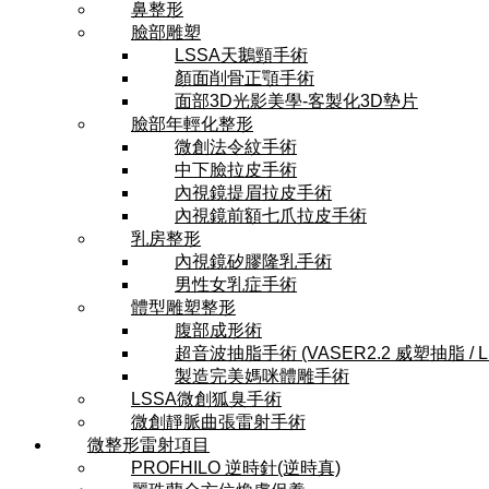
鼻整形
臉部雕塑
LSSA天鵝頸手術
顏面削骨正顎手術
面部3D光影美學-客製化3D墊片
臉部年輕化整形
微創法令紋手術
中下臉拉皮手術
內視鏡提眉拉皮手術
內視鏡前額七爪拉皮手術
乳房整形
內視鏡矽膠隆乳手術
男性女乳症手術
體型雕塑整形
腹部成形術
超音波抽脂手術 (VASER2.2 威塑抽脂 / 
製造完美媽咪體雕手術
LSSA微創狐臭手術
微創靜脈曲張雷射手術
微整形雷射項目
PROFHILO 逆時針(逆時真)