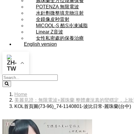
麗珠蘭全方位煥膚保養
POTENZA 無限電波
水針劑微整填充物注射
全鏡像皮秒雷射
MICOOL-S 酷S冷凍減脂
Linear Z音波
女性私密處的保養治療
English version
Search
Home
美麗見證：無限電波+麗珠蘭 整體膚況真的蠻穩定，上妝
KOL首頁圖(73-96)_74-1140801-波比日常-麗珠蘭(台中)