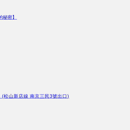
的秘密】
8 (松山新店線 南京三民3號出口)