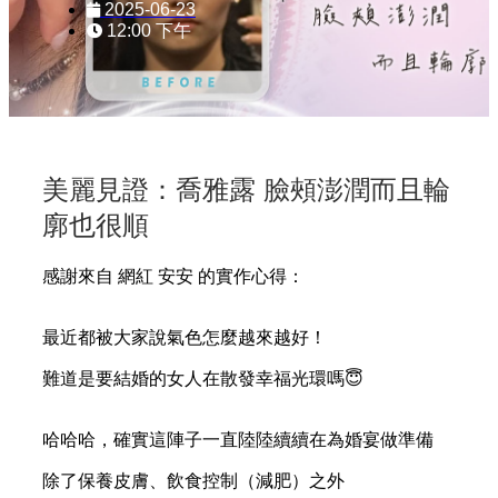
2025-06-23
12:00 下午
美麗見證：喬雅露 臉頰澎潤而且輪
廓也很順
感謝來自 網紅 安安 的實作心得：
最近都被大家說氣色怎麼越來越好！
難道是要結婚的女人在散發幸福光環嗎😇
哈哈哈，確實這陣子一直陸陸續續在為婚宴做準備
除了保養皮膚、飲食控制（減肥）之外