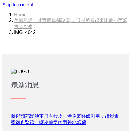
Skip to content
Home
美麗見證：其實體重都沒變,，只是臉看起來比較小而緊
實 Z音波
IMG_4642
最新消息
臉部頸部鬆弛不只有拉皮，潘俊豪醫師利用：超能電
漿微創緊緻，讓皮膚從內而外地緊縮