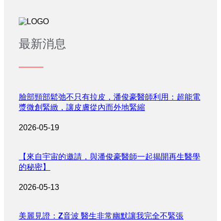
最新消息
臉部頸部鬆弛不只有拉皮，潘俊豪醫師利用：超能電
漿微創緊緻，讓皮膚從內而外地緊縮
2026-05-19
【來自宇宙的邀請，與潘俊豪醫師一起揭開再生醫學
的秘密】
2026-05-13
美麗見證：Z音波 醫生非常幽默讓我完全不緊張