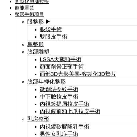
客製化臉部拉提
超能電漿
整形手術項目
眼整形 ▶
眼袋手術
雙眼皮手術
鼻整形
臉部雕塑
LSSA天鵝頸手術
顏面削骨正顎手術
面部3D光影美學-客製化3D墊片
臉部年輕化整形
微創法令紋手術
中下臉拉皮手術
內視鏡提眉拉皮手術
內視鏡前額七爪拉皮手術
乳房整形
內視鏡矽膠隆乳手術
男性女乳症手術