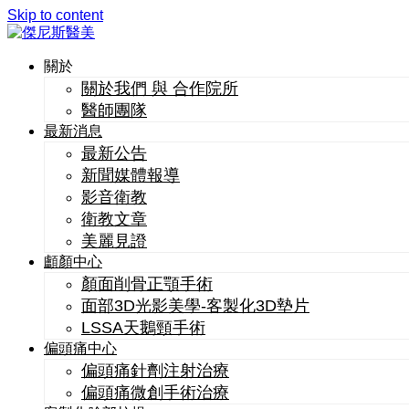
Skip to content
關於
關於我們 與 合作院所
醫師團隊
最新消息
最新公告
新聞媒體報導
影音衛教
衛教文章
美麗見證
顱顏中心
顏面削骨正顎手術
面部3D光影美學-客製化3D墊片
LSSA天鵝頸手術
偏頭痛中心
偏頭痛針劑注射治療
偏頭痛微創手術治療