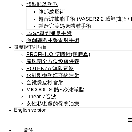
體型雕塑整形
腹部成形術
超音波抽脂手術 (VASER2.2 威塑抽脂 /
製造完美媽咪體雕手術
LSSA微創狐臭手術
微創靜脈曲張雷射手術
微整形雷射項目
PROFHILO 逆時針(逆時真)
麗珠蘭全方位煥膚保養
POTENZA 無限電波
水針劑微整填充物注射
全鏡像皮秒雷射
MICOOL-S 酷S冷凍減脂
Linear Z音波
女性私密處的保養治療
English version
關於