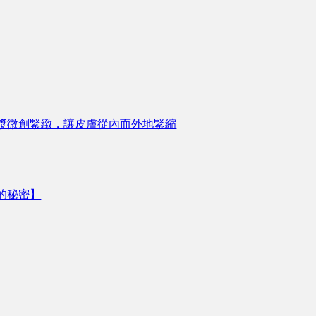
漿微創緊緻，讓皮膚從內而外地緊縮
的秘密】