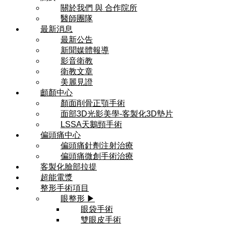
關於我們 與 合作院所
醫師團隊
最新消息
最新公告
新聞媒體報導
影音衛教
衛教文章
美麗見證
顱顏中心
顏面削骨正顎手術
面部3D光影美學-客製化3D墊片
LSSA天鵝頸手術
偏頭痛中心
偏頭痛針劑注射治療
偏頭痛微創手術治療
客製化臉部拉提
超能電漿
整形手術項目
眼整形 ▶
眼袋手術
雙眼皮手術