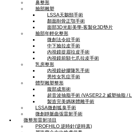
鼻整形
臉部雕塑
LSSA天鵝頸手術
顏面削骨正顎手術
面部3D光影美學-客製化3D墊片
臉部年輕化整形
微創法令紋手術
中下臉拉皮手術
內視鏡提眉拉皮手術
內視鏡前額七爪拉皮手術
乳房整形
內視鏡矽膠隆乳手術
男性女乳症手術
體型雕塑整形
腹部成形術
超音波抽脂手術 (VASER2.2 威塑抽脂 / 
製造完美媽咪體雕手術
LSSA微創狐臭手術
微創靜脈曲張雷射手術
微整形雷射項目
PROFHILO 逆時針(逆時真)