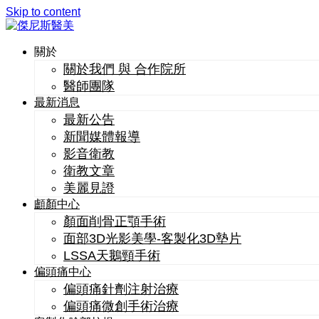
Skip to content
關於
關於我們 與 合作院所
醫師團隊
最新消息
最新公告
新聞媒體報導
影音衛教
衛教文章
美麗見證
顱顏中心
顏面削骨正顎手術
面部3D光影美學-客製化3D墊片
LSSA天鵝頸手術
偏頭痛中心
偏頭痛針劑注射治療
偏頭痛微創手術治療