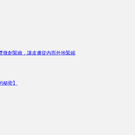
漿微創緊緻，讓皮膚從內而外地緊縮
的秘密】