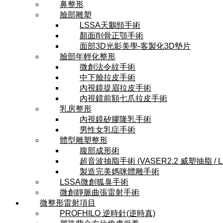
鼻整形
臉部雕塑
LSSA天鵝頸手術
顏面削骨正顎手術
面部3D光影美學-客製化3D墊片
臉部年輕化整形
微創法令紋手術
中下臉拉皮手術
內視鏡提眉拉皮手術
內視鏡前額七爪拉皮手術
乳房整形
內視鏡矽膠隆乳手術
男性女乳症手術
體型雕塑整形
腹部成形術
超音波抽脂手術 (VASER2.2 威塑抽脂 / 
製造完美媽咪體雕手術
LSSA微創狐臭手術
微創靜脈曲張雷射手術
微整形雷射項目
PROFHILO 逆時針(逆時真)