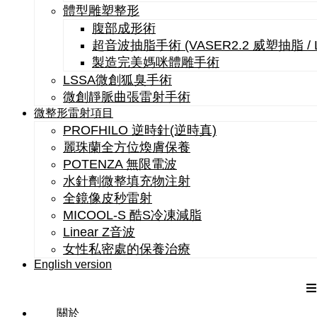
體型雕塑整形
腹部成形術
超音波抽脂手術 (VASER2.2 威塑抽脂 /
製造完美媽咪體雕手術
LSSA微創狐臭手術
微創靜脈曲張雷射手術
微整形雷射項目
PROFHILO 逆時針(逆時真)
麗珠蘭全方位煥膚保養
POTENZA 無限電波
水針劑微整填充物注射
全鏡像皮秒雷射
MICOOL-S 酷S冷凍減脂
Linear Z音波
女性私密處的保養治療
English version
關於