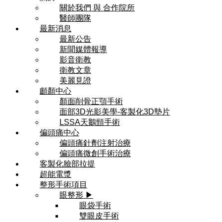
關於我們 與 合作院所
醫師團隊
最新消息
最新公告
新聞媒體報導
影音衛教
衛教文章
美麗見證
顱顏中心
顏面削骨正顎手術
面部3D光影美學-客製化3D墊片
LSSA天鵝頸手術
偏頭痛中心
偏頭痛針劑注射治療
偏頭痛微創手術治療
客製化臉部拉提
超能電漿
整形手術項目
眼整形 ▶
眼袋手術
雙眼皮手術