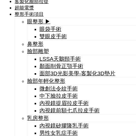
客製化臉部拉提
超能電漿
整形手術項目
眼整形 ▶
眼袋手術
雙眼皮手術
鼻整形
臉部雕塑
LSSA天鵝頸手術
顏面削骨正顎手術
面部3D光影美學-客製化3D墊片
臉部年輕化整形
微創法令紋手術
中下臉拉皮手術
內視鏡提眉拉皮手術
內視鏡前額七爪拉皮手術
乳房整形
內視鏡矽膠隆乳手術
男性女乳症手術