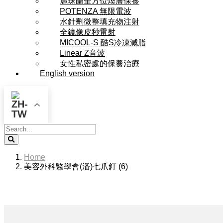
麗珠蘭全方位煥膚保養
POTENZA 無限電波
水針劑微整填充物注射
全鏡像皮秒雷射
MICOOL-S 酷S冷凍減脂
Linear Z音波
女性私密處的保養治療
English version
Search
Home
美容外科醫學會(潘)七爪釘 (6)