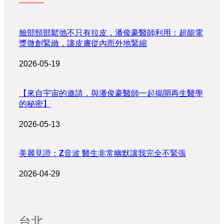
臉部頸部鬆弛不只有拉皮，潘俊豪醫師利用：超能電
漿微創緊緻，讓皮膚從內而外地緊縮
2026-05-19
【來自宇宙的邀請，與潘俊豪醫師一起揭開再生醫學
的秘密】
2026-05-13
美麗見證：Z音波 醫生非常幽默讓我完全不緊張
2026-04-29
台北